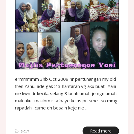
ermmmmm 3hb Oct 2009 hr pertunangan my old
fren Yani... ade gak 2 3 hantaran yg aku buat.. Yani
nie kwn dr kecik.. selang 3 buah umah je ngn umah
mak aku.. maklom r sebaye kelas pn sme.. so mmg
rapatlah.. cume dh besa n keje nie …
Read more
Dairi