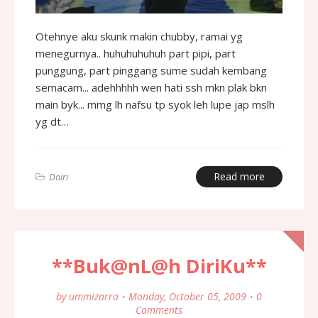
Otehnye aku skunk makin chubby, ramai yg
menegurnya.. huhuhuhuhuh part pipi, part
punggung, part pinggang sume sudah kembang
semacam... adehhhhh wen hati ssh mkn plak bkn
main byk... mmg lh nafsu tp syok leh lupe jap mslh
yg dt…
Read more
Dairi
**Buk@nL@h DiriKu**
by
ummizarra
Monday, October 05, 2009
0
Comments