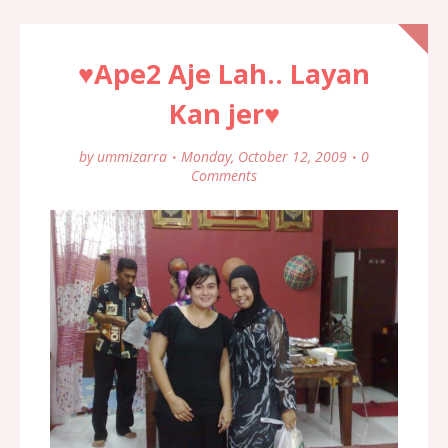
♥Ape2 Aje Lah.. Layan
Kan jer♥
by
ummizarra
Monday, October 12, 2009
0
Comments