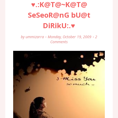
♥.:K@T@~K@T@
SeSeoR@nG bU@t
DiRikU:.♥
by
ummizarra
Monday, October 19, 2009
2
Comments