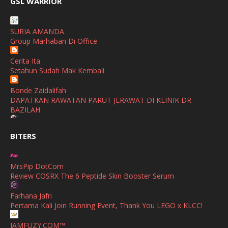
GSL WARRIOR
PerySmith AirStick Pro Tampil Dengan Rekaan Ultra Nipis
January
(1)
Buatan Malaysia
December
(1)
SURIA AMANDA
SHALIMAR YUSOF
Group Marhaban Di Office
November
(2)
Selamat Maju Jaya Untuk Puan Intan
Show All
Cerita Ita
October
(2)
Setahun Sudah Mak Kembali
September
(2)
Bonde Zaidalifah
August
(4)
DAPATKAN RAWATAN PARUT JERAWAT DI KLINIK DR
BAZILAH
July
(1)
Ana Suhana
June
(4)
BITERS
Huawei Pura 90s Series & Huawei Freeclip 2 S Now Available
In Malaysia
May
(4)
MrsPip DotCom
April
(5)
Azlinda Alin Malaysian Parenting Lifestyle Beauty Blogs
Review COSRX The 6 Peptide Skin Booster Serum
HUAWEI PURA 90s SERIES MOBILE IMAGING AND ALL-
March
(3)
SCENARIO INNOVATION
Farhana Jafri
February
(4)
Pertama Kali Join Running Event, Thank You LEGO x KLCC!
Shuhaida Kabdy
Sanah Helwah Adik Sayang
January
(4)
IAMFUZY.COM™