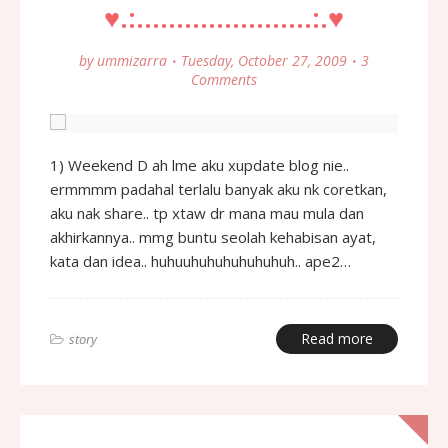
♥.:......................:.♥
by
ummizarra
Tuesday, October 27, 2009
3
Comments
1) Weekend D ah lme aku xupdate blog nie..
ermmmm padahal terlalu banyak aku nk coretkan,
aku nak share.. tp xtaw dr mana mau mula dan
akhirkannya.. mmg buntu seolah kehabisan ayat,
kata dan idea.. huhuuhuhuhuhuhuhuh.. ape2…
Read more
story