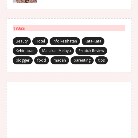
TAGS
Beauty
Hotel
Info kesihatan
Kata-Kata
Kehidupan
Masakan Melayu
Produk Review
blogger
food
madah
parenting
tips