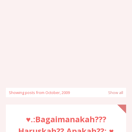
Showing posts from October, 2009
Show all
♥.:Bagaimanakah???
Haruskah?? Apakah??:.♥