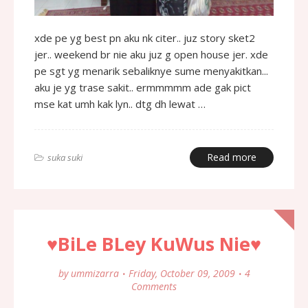
xde pe yg best pn aku nk citer.. juz story sket2
jer.. weekend br nie aku juz g open house jer. xde
pe sgt yg menarik sebaliknye sume menyakitkan...
aku je yg trase sakit.. ermmmmm ade gak pict
mse kat umh kak lyn.. dtg dh lewat …
Read more
suka suki
♥BiLe BLey KuWus Nie♥
by
ummizarra
Friday, October 09, 2009
4
Comments