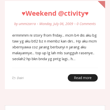
♥Weekend @ctivity♥
by
ummizarra
Monday, July 06, 2009
0 Comments
ermmmm ni story from friday... mcm b4 dis aku bg
taw yg aku btl2 bz n membz kan diri... Hp aku mcm
xbernyawa coz jarang berbunyi n jarang aku
malayannye... top up lg lah mls sungguh rasenye..
seolah2 hp bkn bnda yg pntg lagi... h…
Read more
Dairi