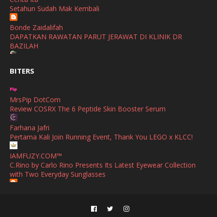
Setahun Sudah Mak Kembali
September
(2)
Bonde Zaidalifah
August
(4)
DAPATKAN RAWATAN PARUT JERAWAT DI KLINIK DR
BAZILAH
July
(1)
Ana Suhana
June
(4)
BITERS
Huawei Pura 90s Series & Huawei Freeclip 2 S Now Available
In Malaysia
May
(4)
MrsPip DotCom
April
(5)
Azlinda Alin Malaysian Parenting Lifestyle Beauty Blogs
Review COSRX The 6 Peptide Skin Booster Serum
HUAWEI PURA 90s SERIES MOBILE IMAGING AND ALL-
March
(3)
SCENARIO INNOVATION
Farhana Jafri
February
(4)
Pertama Kali Join Running Event, Thank You LEGO x KLCC!
Shuhaida Kabdy
Sanah Helwah Adik Sayang
January
(4)
IAMFUZY.COM™
C.Rino by Carlo Rino Presents Its Latest Eyewear Collection
Cerita Ceriti Ceritu Mamapipie
December
(12)
with Two Everyday Sunglasses
Senarai Lengkap 24 Hotel, Resort & Chalet di Teluk Nipah
Pulau Pangkor Perak beserta Contact Number & Maklumat
October
(1)
Fieza Sani
Pool
Bekas Simpan Makanan Hadiah Praktikal Untuk Orang Baru
September
(1)
Kahwin
Mimi Azirah