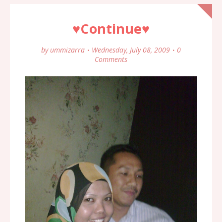
♥Continue♥
by
ummizarra
Wednesday, July 08, 2009
0
Comments