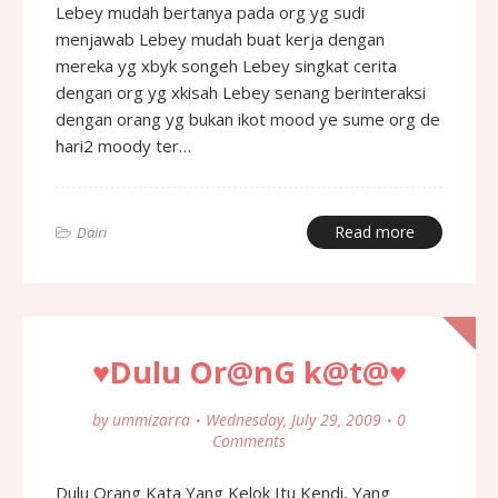
Lebey mudah bertanya pada org yg sudi
menjawab Lebey mudah buat kerja dengan
mereka yg xbyk songeh Lebey singkat cerita
dengan org yg xkisah Lebey senang berinteraksi
dengan orang yg bukan ikot mood ye sume org de
hari2 moody ter…
Read more
Dairi
♥Dulu Or@nG k@t@♥
by
ummizarra
Wednesday, July 29, 2009
0
Comments
Dulu Orang Kata Yang Kelok Itu Kendi, Yang