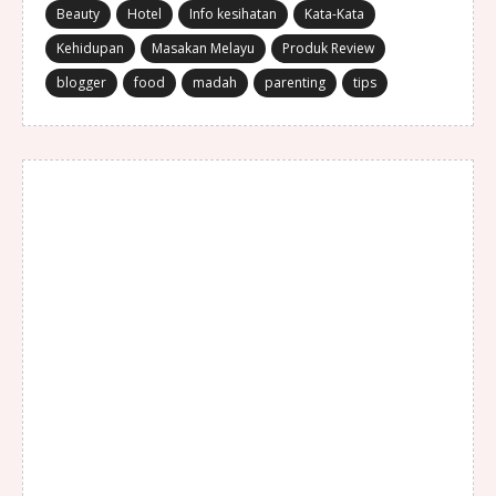
Beauty
Hotel
Info kesihatan
Kata-Kata
Kehidupan
Masakan Melayu
Produk Review
blogger
food
madah
parenting
tips