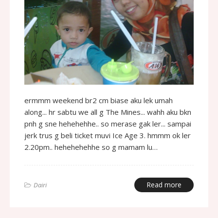
ermmm weekend br2 cm biase aku lek umah
along... hr sabtu we all g The Mines... wahh aku bkn
pnh g sne hehehehhe.. so merase gak ler... sampai
jerk trus g beli ticket muvi Ice Age 3. hmmm ok ler
2.20pm.. hehehehehhe so g mamam lu…
Read more
Dairi