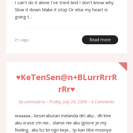
I can't do it alone I've tried And I don't know why
Slow it down Make it stop Or else my heart is
going t…
Read more
Lagu
♥KeTenSen@n+BLurrRrrR
rRr♥
by
ummizarra
Friday, July 24, 2009
4 Comments
waaaaa... keserabutan melanda diri aku... dh lme
aku xrase cm nie... slame nie aku ignore je my
feeling.. aku bz kn ngn keje... tp kan tibe msenye