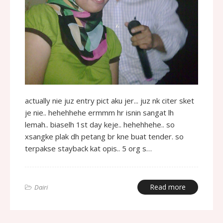
actually nie juz entry pict aku jer... juz nk citer sket
je nie.. hehehhehe ermmm hr isnin sangat lh
lemah.. biaselh 1st day keje.. hehehhehe.. so
xsangke plak dh petang br kne buat tender. so
terpakse stayback kat opis.. 5 org s…
Read more
Dairi