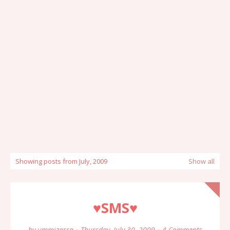
Showing posts from July, 2009
Show all
♥SMS♥
by
ummizarra
Thursday, July 30, 2009
4 Comments