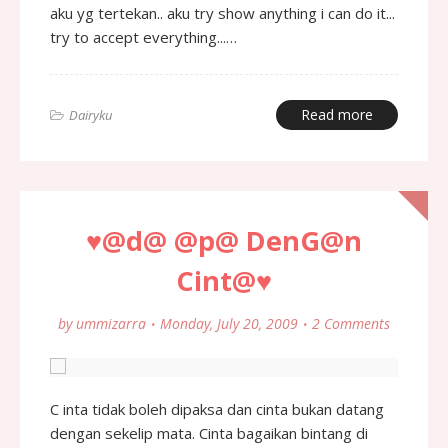
aku yg tertekan.. aku try show anything i can do it...
try to accept everything...…
Read more
Dairyku
♥@d@ @p@ DenG@n
Cint@♥
by
ummizarra
Monday, July 20, 2009
2 Comments
C inta tidak boleh dipaksa dan cinta bukan datang
dengan sekelip mata. Cinta bagaikan bintang di