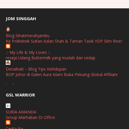
July
(2)
June
(2)
JOM SINGGAH
April
(1)
Blog Sihatimerahjambu
January
(1)
Ke Politeknik Sultan Azlan Shah & Taman Tasik YDP Slim River
October
(1)
.:: My Life & My Loves ::.
resepi Udang Buttermilk yang mudah dan sedap
September
(2)
April
(3)
Denaihati – Blog Tips Kehidupan
BOP Johor di Galeri Aura Islam Buka Peluang Global Affiliate
March
(1)
broframestone
February
(2)
PerySmith AirStick Pro Tampil Dengan Rekaan Ultra Nipis
GSL WARRIOR
Buatan Malaysia
January
(1)
SHALIMAR YUSOF
December
(1)
SURIA AMANDA
Selamat Maju Jaya Untuk Puan Intan
Group Marhaban Di Office
November
(2)
Show All
Cerita Ita
October
(2)