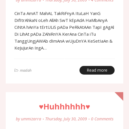
CinTa AmAT MahAL TakRiFnyA ItuLaH YanG
DifItrAhkaN oLeh AllAh SwT kEpAdA HaMbAnyA
CiNtA hAnYa tErtULiS pADa PeRkAtAAn TapI gAgAl
Di LihAt pADa ZAhiRnYA KerAna CinTa iTu
TanggUngjAWAb dImAnA wUjuDnYA KeSetIaAn &
KeJuJurAn IngA…
Read more
madah
♥Huhhhhhh♥
by
ummizarra
Thursday, July 30, 2009
0 Comments