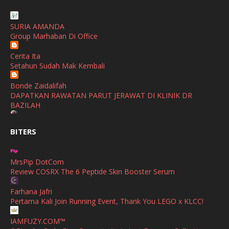
January
(1)
SHALIMAR YUSOF
December
(1)
SURIA AMANDA
Selamat Maju Jaya Untuk Puan Intan
Group Marhaban Di Office
November
(2)
Show All
Cerita Ita
October
(2)
Setahun Sudah Mak Kembali
September
(2)
Bonde Zaidalifah
August
(4)
DAPATKAN RAWATAN PARUT JERAWAT DI KLINIK DR
BAZILAH
July
(1)
Ana Suhana
June
(4)
BITERS
Huawei Pura 90s Series & Huawei Freeclip 2 S Now Available
In Malaysia
May
(4)
MrsPip DotCom
April
(5)
Azlinda Alin Malaysian Parenting Lifestyle Beauty Blogs
Review COSRX The 6 Peptide Skin Booster Serum
HUAWEI PURA 90s SERIES MOBILE IMAGING AND ALL-
March
(3)
SCENARIO INNOVATION
Farhana Jafri
February
(4)
Pertama Kali Join Running Event, Thank You LEGO x KLCC!
Shuhaida Kabdy
Sanah Helwah Adik Sayang
January
(4)
IAMFUZY.COM™