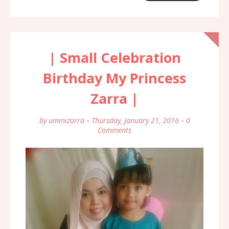
| Small Celebration
Birthday My Princess
Zarra |
by
ummizarra
Thursday, January 21, 2016
0
Comments