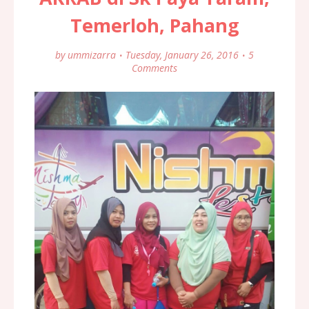
Temerloh, Pahang
by
ummizarra
Tuesday, January 26, 2016
5
Comments