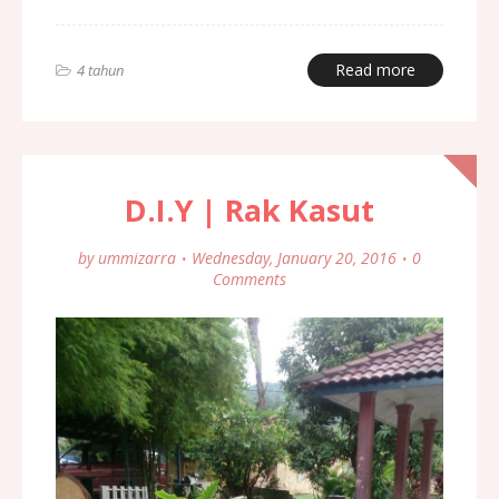
Read more
4 tahun
D.I.Y | Rak Kasut
by
ummizarra
Wednesday, January 20, 2016
0
Comments