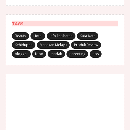
TAGS
Beauty
Hotel
Info kesihatan
Kata-Kata
Kehidupan
Masakan Melayu
Produk Review
blogger
food
madah
parenting
tips