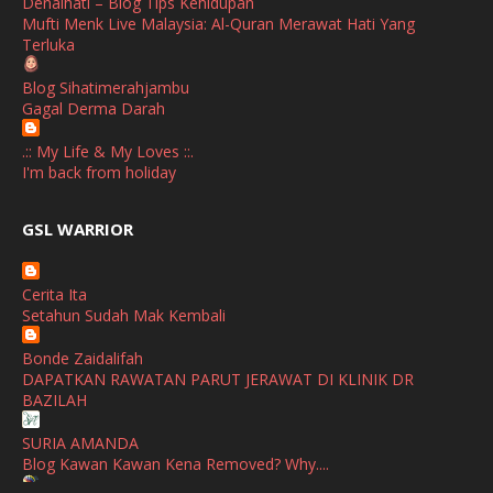
Denaihati – Blog Tips Kehidupan
January
(1)
Mufti Menk Live Malaysia: Al-Quran Merawat Hati Yang
Terluka
October
(1)
Blog Sihatimerahjambu
September
(2)
Gagal Derma Darah
April
(3)
.:: My Life & My Loves ::.
March
(1)
I'm back from holiday
February
(2)
broframestone
GSL WARRIOR
Watsons Get Active Carnival 2026 Meriahkan Stadium Merdeka
January
(1)
dengan Gaya Hidup Sihat
December
(1)
Cerita Ita
SHALIMAR YUSOF
Setahun Sudah Mak Kembali
November
(2)
Selamat Maju Jaya Untuk Puan Intan
Show All
Bonde Zaidalifah
October
(2)
DAPATKAN RAWATAN PARUT JERAWAT DI KLINIK DR
September
(2)
BAZILAH
August
(4)
SURIA AMANDA
Blog Kawan Kawan Kena Removed? Why....
July
(1)