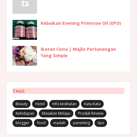
Kebaikan Evening Primrose Oil (EPO)
Ikatan Cinta | Majlis Pertunangan
Yang Simple
TAGS
Beauty
Hotel
Info kesihatan
Kata-Kata
Kehidupan
Masakan Melayu
Produk Review
blogger
food
madah
parenting
tips