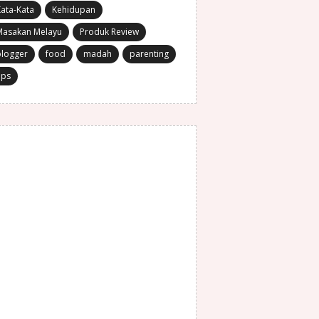
ata-Kata
Kehidupan
Masakan Melayu
Produk Review
blogger
food
madah
parenting
ips