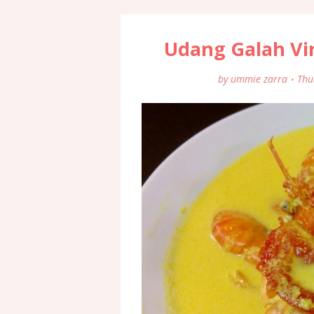
Udang Galah Vir
by
ummie zarra
Thu