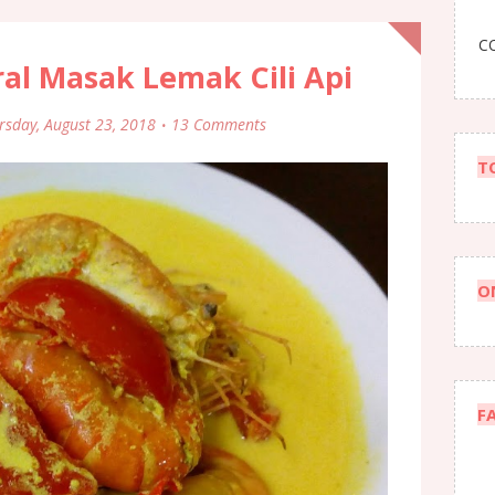
CO
al Masak Lemak Cili Api
rsday, August 23, 2018
13 Comments
T
O
F