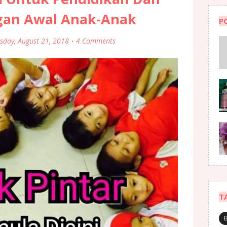
an Awal Anak-Anak
P
sday, August 21, 2018
4 Comments
T