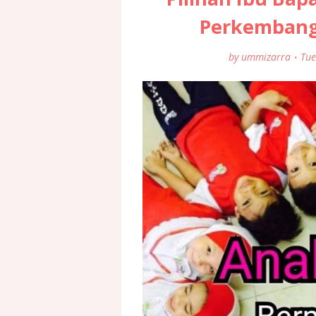
Perkembang
by
ummizarra
Tue