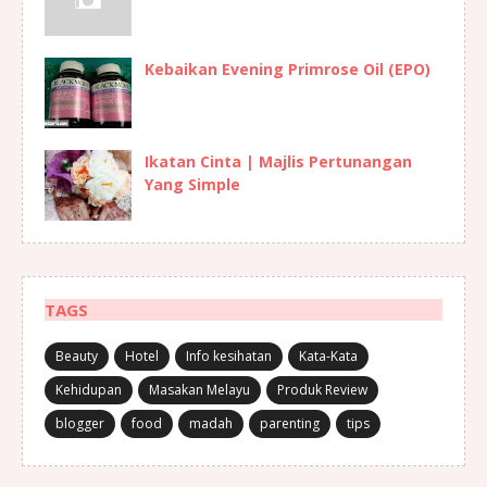
Kebaikan Evening Primrose Oil (EPO)
Ikatan Cinta | Majlis Pertunangan
Yang Simple
TAGS
Beauty
Hotel
Info kesihatan
Kata-Kata
Kehidupan
Masakan Melayu
Produk Review
blogger
food
madah
parenting
tips