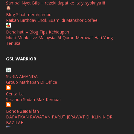
Sambal Nyet Bilis ~ rezeki dapat ke Italy..syoknya !!!
October
(1)
Blog Sihatimerahjambu
Raikan Birthday Encik Suami di Manshor Coffee
September
(2)
April
(3)
Denaihati – Blog Tips Kehidupan
Mufti Menk Live Malaysia: Al-Quran Merawat Hati Yang
March
(1)
Terluka
February
(2)
broframestone
GSL WARRIOR
PerySmith AirStick Pro Tampil Dengan Rekaan Ultra Nipis
January
(1)
Buatan Malaysia
December
(1)
SURIA AMANDA
SHALIMAR YUSOF
Group Marhaban Di Office
November
(2)
Selamat Maju Jaya Untuk Puan Intan
Show All
Cerita Ita
October
(2)
Setahun Sudah Mak Kembali
September
(2)
Bonde Zaidalifah
August
(4)
DAPATKAN RAWATAN PARUT JERAWAT DI KLINIK DR
BAZILAH
July
(1)