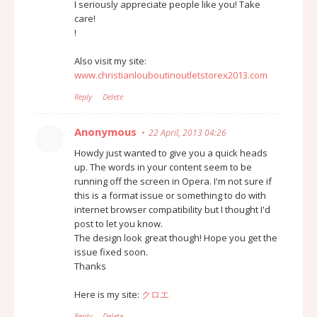
I seriously appreciate people like you! Take
care!
!
Also visit my site:
www.christianlouboutinoutletstorex2013.com
Reply
Delete
Anonymous
22 April, 2013 04:26
Howdy just wanted to give you a quick heads
up. The words in your content seem to be
running off the screen in Opera. I'm not sure if
this is a format issue or something to do with
internet browser compatibility but I thought I'd
post to let you know.
The design look great though! Hope you get the
issue fixed soon.
Thanks
Here is my site:
クロエ
Reply
Delete