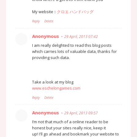
My website ::
クロエ ハンドバッグ
Reply
Delete
Anonymous
29 April, 2013 07:42
I am really delighted to read this blog posts
which carries lots of valuable data, thanks for
providing such data.
Take a look at my blog
www.eschelongames.com
Reply
Delete
Anonymous
29 April, 2013 09:57
I’m not that much of a online reader to be
honest but your sites really nice, keep it
up! I'll go ahead and bookmark your website to