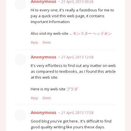
Anonymous
21 April, 2013 09:26
Hi to every one, it's really a fastidious for me to
pay a quick visit this web page, it contains
important Information.
Also visit my web-site ...
モンスター ヘッドホン
Reply
Delete
Anonymous
21 April, 2013 12:08
It's very effortless to find out any matter on web
as compared to textbooks, as I found this article
at this web site.
Here is my web-site
プラダ
Reply
Delete
Anonymous
21 April, 2013 17:58
Good blog you've got here.. It's difficult to find
good quality writing like yours these days.