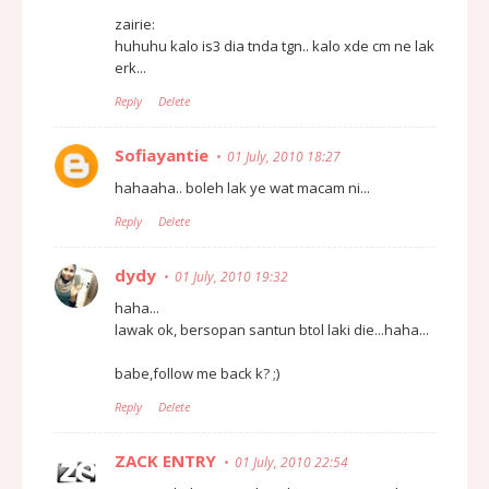
zairie:
huhuhu kalo is3 dia tnda tgn.. kalo xde cm ne lak
erk...
Reply
Delete
Sofiayantie
01 July, 2010 18:27
hahaaha.. boleh lak ye wat macam ni...
Reply
Delete
dydy
01 July, 2010 19:32
haha...
lawak ok, bersopan santun btol laki die...haha...
babe,follow me back k? ;)
Reply
Delete
ZACK ENTRY
01 July, 2010 22:54