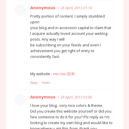
Anonymous
28 April, 2013 01:10
Pretty portion of content. I simply stumbled
upon
your blog and in accession capital to claim that
I acquire actually loved account your weblog
posts. Any way I will
be subscribing on your feeds and even I
achievement you get right of entry to
consistently fast.
My website -
miu miu 財布
Reply
Delete
Anonymous
29 April, 2013 01:06
I love your blog.. very nice colors & theme.
Did you create this website yourself or did you
hire someone to do it for you? Plz reply as I'm
looking to create my own blog and would like to
know where u got this from. thank you