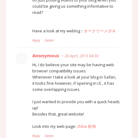
could be giving us something informative to
read?
Have a look at my weblog ::
オークリーメガネ
Reply
Delete
Anonymous
26 April, 2013 04:30
Hi, I do believe your site may be having web
browser compatibility issues.
Whenever I take a look at your blog in Safari,
it looks fine however, if opening in I.E., it has
some overlapping issues.
I just wanted to provide you with a quick heads
up!
Besides that, great website!
Look into my web page:
chloe 財布
Reply
Delete