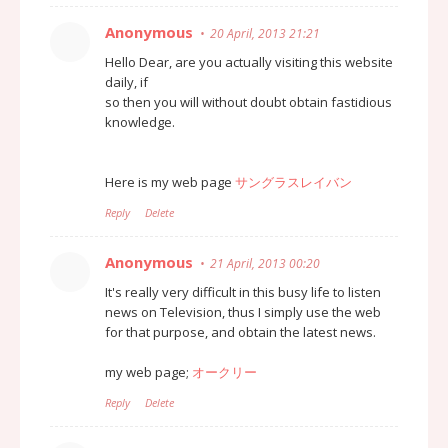
Anonymous
20 April, 2013 21:21
Hello Dear, are you actually visiting this website
daily, if
so then you will without doubt obtain fastidious
knowledge.
Here is my web page
サングラスレイバン
Reply
Delete
Anonymous
21 April, 2013 00:20
It's really very difficult in this busy life to listen
news on Television, thus I simply use the web
for that purpose, and obtain the latest news.
my web page;
オークリー
Reply
Delete