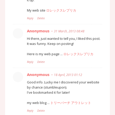
My web site
ロレックスレプリカ
Reply
Delete
Anonymous
31 March, 2013 08:48
Hi there, just wanted to tell you, I liked this post.
It was funny. Keep on posting!
Here is my web page ...
ロレックスレプリカ
Reply
Delete
Anonymous
18 April, 2013 01:12
Good info. Lucky me I discovered your website
by chance (stumbleupon).
I've bookmarked it for later!
my web blog ...
トリーバーチ アウトレット
Reply
Delete