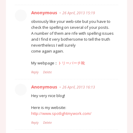
Anonymous
26 April, 2013 15:19
obviously like your web-site but you have to
check the spelling on several of your posts.
A number of them are rife with spelling issues
and I find it very bothersome to tell the truth
nevertheless I will surely
come again again.
My webpage ::
トリーバーチ靴
Reply
Delete
Anonymous
26 April, 2013 16:13
Hey very nice blog!
Here is my website:
http://www.spotlightmywork.com/
Reply
Delete