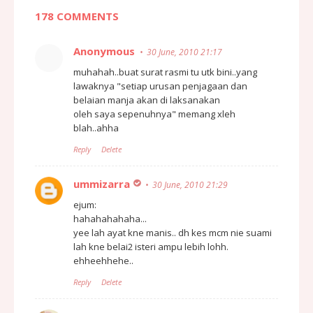
178 COMMENTS
Anonymous
30 June, 2010 21:17
muhahah..buat surat rasmi tu utk bini..yang
lawaknya "setiap urusan penjagaan dan
belaian manja akan di laksanakan
oleh saya sepenuhnya" memang xleh
blah..ahha
Reply
Delete
ummizarra
30 June, 2010 21:29
ejum:
hahahahahaha...
yee lah ayat kne manis.. dh kes mcm nie suami
lah kne belai2 isteri ampu lebih lohh.
ehheehhehe..
Reply
Delete