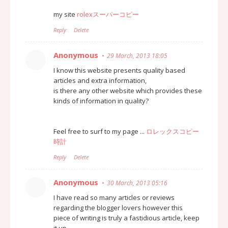
my site
rolexスーパーコピー
Reply
Delete
Anonymous
29 March, 2013 18:05
I know this website presents quality based
articles and extra information,
is there any other website which provides these
kinds of information in quality?
Feel free to surf to my page ...
ロレックスコピー
時計
Reply
Delete
Anonymous
30 March, 2013 05:16
I have read so many articles or reviews
regarding the blogger lovers however this
piece of writing is truly a fastidious article, keep
it up.