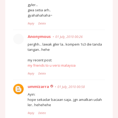
gyler...
gwa setia arh..
gyahahahaha~
Reply
Delete
Anonymous
01 July, 2010 00:26
perghh... lawak giler la.. kompem 1s3 die tanda
tangan.. hehe
my recent post:
my friends to u versi malaysia
Reply
Delete
ummizarra
01 July, 2010 00:58
Ayin:
hope sekadar bacaan saja.. jgn amalkan udah
ler.. hehehehe
Reply
Delete