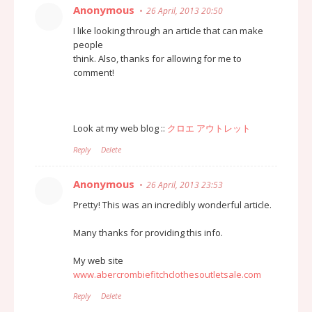
Anonymous
26 April, 2013 20:50
I like looking through an article that can make
people
think. Also, thanks for allowing for me to
comment!
Look at my web blog ::
クロエ アウトレット
Reply
Delete
Anonymous
26 April, 2013 23:53
Pretty! This was an incredibly wonderful article.
Many thanks for providing this info.
My web site
www.abercrombiefitchclothesoutletsale.com
Reply
Delete