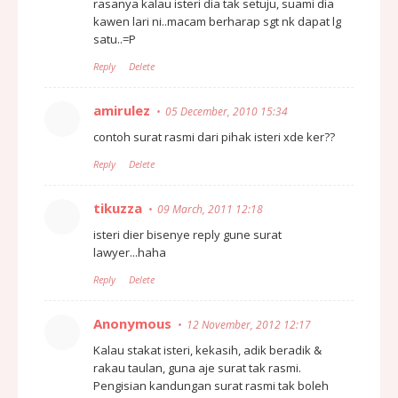
rasanya kalau isteri dia tak setuju, suami dia
kawen lari ni..macam berharap sgt nk dapat lg
satu..=P
Reply
Delete
amirulez
05 December, 2010 15:34
contoh surat rasmi dari pihak isteri xde ker??
Reply
Delete
tikuzza
09 March, 2011 12:18
isteri dier bisenye reply gune surat
lawyer...haha
Reply
Delete
Anonymous
12 November, 2012 12:17
Kalau stakat isteri, kekasih, adik beradik &
rakau taulan, guna aje surat tak rasmi.
Pengisian kandungan surat rasmi tak boleh