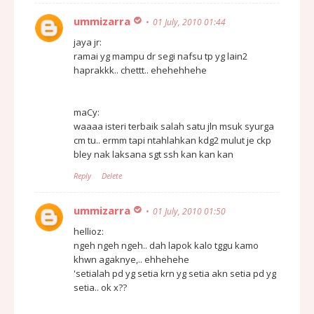
ummizarra
01 July, 2010 01:44
jaya jr:
ramai yg mampu dr segi nafsu tp yg lain2
haprakkk.. chettt.. ehehehhehe
maCy:
waaaa isteri terbaik salah satu jln msuk syurga
cm tu.. ermm tapi ntahlahkan kdg2 mulut je ckp
bley nak laksana sgt ssh kan kan kan
Reply
Delete
ummizarra
01 July, 2010 01:50
hellioz:
ngeh ngeh ngeh.. dah lapok kalo tggu kamo
khwn agaknye,.. ehhehehe
'setialah pd yg setia krn yg setia akn setia pd yg
setia.. ok x??