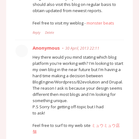
should also visit this blog on regular basis to
obtain updated from newest reports.
Feel free to visit my weblog -
monster beats
Reply
Delete
Anonymous
30 April, 2013 22:11
Hey there would you mind stating which blog
platform you're working with? I'm looking to start
my own blog in the near future but I'm having a
hard time making a decision between
BlogEngine/Wordpress/B2evolution and Drupal.
The reason I ask is because your design seems
different then most blogs and I'm looking for
something unique.
P.S Sorry for getting off-topic but I had
to ask!
Feel free to surf to my web site
ミュウミュウ店
舗