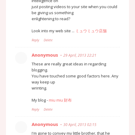
intelligence on
just posting videos to your site when you could
be giving us something
enlightening to read?
Look into my web site ...
ミュウミュウ店舗
Reply
Delete
Anonymous
29 April, 2013 22:21
These are really great ideas in regarding
blogging.
You have touched some good factors here. Any
way keep up
wrinting.
My blog -
miu miu 財布
Reply
Delete
Anonymous
30 April, 2013 02:15
I'm gone to convey my little brother, that he