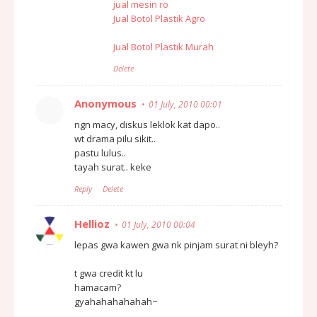
jual mesin ro
Jual Botol Plastik Agro
Jual Botol Plastik Murah
Delete
Anonymous
01 July, 2010 00:01
ngn macy, diskus leklok kat dapo..
wt drama pilu sikit..
pastu lulus..
tayah surat.. keke
Reply
Delete
Hellioz
01 July, 2010 00:04
lepas gwa kawen gwa nk pinjam surat ni bleyh?
t gwa credit kt lu
hamacam?
gyahahahahahah~