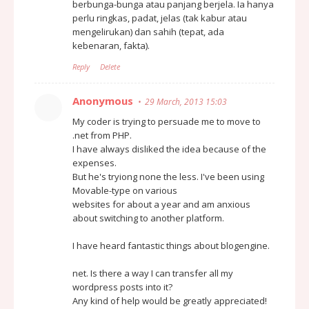
berbunga-bunga atau panjang berjela. Ia hanya
perlu ringkas, padat, jelas (tak kabur atau
mengelirukan) dan sahih (tepat, ada
kebenaran, fakta).
Reply
Delete
Anonymous
29 March, 2013 15:03
My coder is trying to persuade me to move to
.net from PHP.
I have always disliked the idea because of the
expenses.
But he's tryiong none the less. I've been using
Movable-type on various
websites for about a year and am anxious
about switching to another platform.
I have heard fantastic things about blogengine.
net. Is there a way I can transfer all my
wordpress posts into it?
Any kind of help would be greatly appreciated!