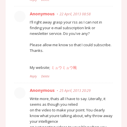
Anonymous
22 April, 2013 08:58
I'll right away grasp your rss as I can not in
finding your e-mail subscription link or
newsletter service. Do you've any?
Please allow me know so that I could subscribe.
Thanks.
My website;
ミュウミュウ靴
Reply
Delete
Anonymous
25 April, 2013 20:29
Write more, thats all I have to say. Literally, it
seems as though you relied
on the video to make your point. You clearly
know what youre talking about, why throw away
your intelligence
on just posting videos to your blog when you