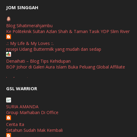
June
(2)
JOM SINGGAH
April
(1)
Blog Sihatimerahjambu
January
(1)
Ke Politeknik Sultan Azlan Shah & Taman Tasik YDP Slim River
October
(1)
.:: My Life & My Loves ::.
resepi Udang Buttermilk yang mudah dan sedap
September
(2)
April
(3)
Denaihati – Blog Tips Kehidupan
BOP Johor di Galeri Aura Islam Buka Peluang Global Affiliate
March
(1)
broframestone
February
(2)
PerySmith AirStick Pro Tampil Dengan Rekaan Ultra Nipis
GSL WARRIOR
Buatan Malaysia
January
(1)
SHALIMAR YUSOF
December
(1)
SURIA AMANDA
Selamat Maju Jaya Untuk Puan Intan
Group Marhaban Di Office
November
(2)
Show All
Cerita Ita
October
(2)
Setahun Sudah Mak Kembali
September
(2)