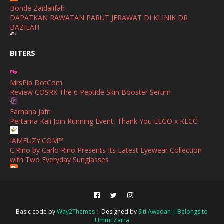
Bonde Zaidalifah
August
(4)
DAPATKAN RAWATAN PARUT JERAWAT DI KLINIK DR
BAZILAH
July
(1)
Ana Suhana
June
(4)
BITERS
Huawei Pura 90s Series & Huawei Freeclip 2 S Now Available
In Malaysia
May
(4)
MrsPip DotCom
April
(5)
Azlinda Alin Malaysian Parenting Lifestyle Beauty Blogs
Review COSRX The 6 Peptide Skin Booster Serum
HUAWEI PURA 90s SERIES MOBILE IMAGING AND ALL-
March
(3)
SCENARIO INNOVATION
Farhana Jafri
February
(4)
Pertama Kali Join Running Event, Thank You LEGO x KLCC!
Shuhaida Kabdy
Sanah Helwah Adik Sayang
January
(4)
IAMFUZY.COM™
C.Rino by Carlo Rino Presents Its Latest Eyewear Collection
Cerita Ceriti Ceritu Mamapipie
December
(12)
with Two Everyday Sunglasses
Senarai Lengkap 24 Hotel, Resort & Chalet di Teluk Nipah
Pulau Pangkor Perak beserta Contact Number & Maklumat
October
(1)
Fieza Sani
Pool
Bekas Simpan Makanan Hadiah Praktikal Untuk Orang Baru
September
(1)
Kahwin
Mimi Azirah
August
(2)
Persiapan Hari Raya | Skincare Moisturizer Terbaik yang Patut
Basic code by
Way2Themes
| Designed by
Siti Awadah | Belongs to
Sii Nurul | Menulis Untuk Berkongsi
Ada untuk Kekal Cantik Berseri di Pagi Hari Raya
Ummi Zarra
(2)