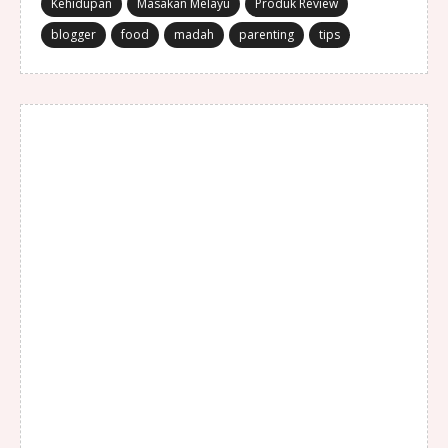
Kehidupan
Masakan Melayu
Produk Review
blogger
food
madah
parenting
tips