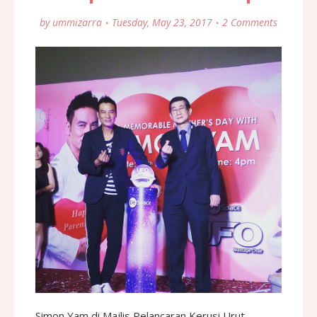
by
ummizarra
Tuesday, May 23, 2017
2 Comments
Simon Yam di Majlis Pelancaran Kerusi Urut