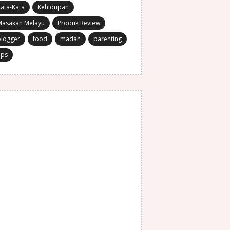
ata-Kata
Kehidupan
Masakan Melayu
Produk Review
blogger
food
madah
parenting
ips