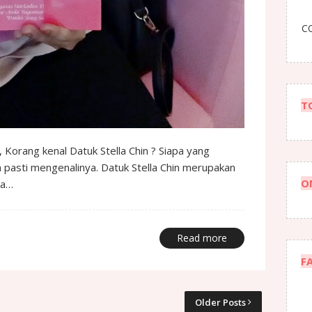
CO
T
pasti mengenalinya. Datuk Stella Chin merupakan
O
ta…
Read more
F
Older Posts