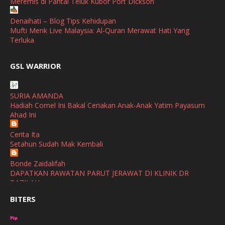
Meremis di Pantai Teluk Kubor Port Dickson
September
(2)
April
(3)
Denaihati – Blog Tips Kehidupan
Mufti Menk Live Malaysia: Al-Quran Merawat Hati Yang
March
(1)
Terluka
February
(2)
broframestone
GSL WARRIOR
Watsons Get Active Carnival 2026 Meriahkan Stadium Merdeka
January
(1)
dengan Gaya Hidup Sihat
December
(1)
SURIA AMANDA
SHALIMAR YUSOF
Hadiah Comel Ini Bakal Ceriakan Anak-Anak Yatim Payasum
November
(2)
Selamat Maju Jaya Untuk Puan Intan
Ahad Ini
Show All
October
(2)
Cerita Ita
September
(2)
Setahun Sudah Mak Kembali
August
(4)
Bonde Zaidalifah
DAPATKAN RAWATAN PARUT JERAWAT DI KLINIK DR
July
(1)
BAZILAH
June
(4)
BITERS
Ana Suhana
Huawei Pura 90s Series & Huawei Freeclip 2 S Now Available
May
(4)
In Malaysia