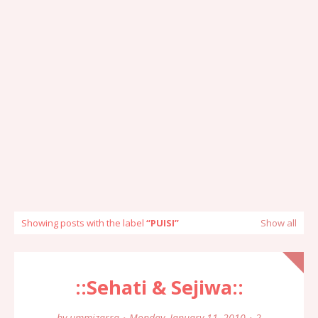
Showing posts with the label
PUISI
Show all
::Sehati & Sejiwa::
by
ummizarra
Monday, January 11, 2010
2