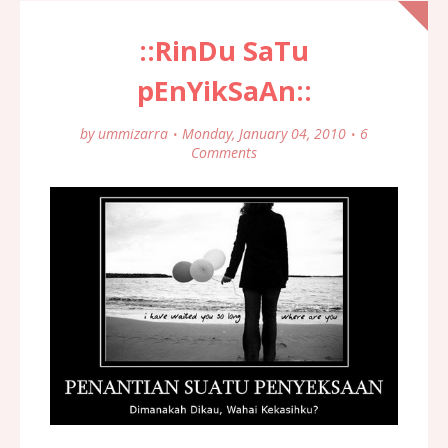
::RinDu SaTu
pEnYikSaAn::
by
ummizarra
Monday, January 04, 2010
6
Comments