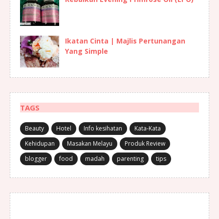
Ikatan Cinta | Majlis Pertunangan
Yang Simple
TAGS
Beauty
Hotel
Info kesihatan
Kata-Kata
Kehidupan
Masakan Melayu
Produk Review
blogger
food
madah
parenting
tips