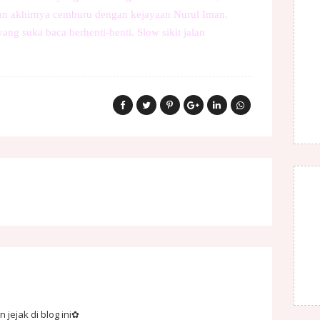
dan akhirnya cemburu dengan kejayaan Nurul Iman.
ang suka baca berhenti-henti. Slow sikit jalan
jejak di blog ini✿