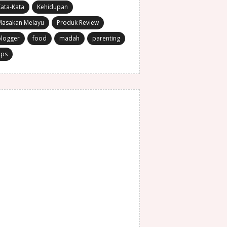
ata-Kata
Kehidupan
Masakan Melayu
Produk Review
blogger
food
madah
parenting
ips