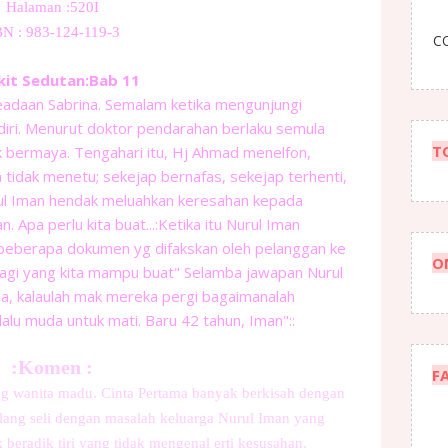
Halaman :520I
N : 983-124-119-3
CO
kit Sedutan:Bab 11
eadaan Sabrina. Semalam ketika mengunjungi
diri. Menurut doktor pendarahan berlaku semula
T
 bermaya. Tengahari itu, Hj Ahmad menelfon,
tidak menetu; sekejap bernafas, sekejap terhenti,
ul Iman hendak meluahkan keresahan kepada
. Apa perlu kita buat...:Ketika itu Nurul Iman
 beberapa dokumen yg difakskan oleh pelanggan ke
O
lagi yang kita mampu buat" Selamba jawapan Nurul
a, kalaulah mak mereka pergi bagaimanalah
lu muda untuk mati. Baru 42 tahun, Iman"::
:Komen :
F
ng wanita madu. Cinta Pertama banyak berkisah dengan
selang seli dengan masalah keluarga Nurul Iman yang
 beradik tiri yang tidak mengenal erti kesusahan,