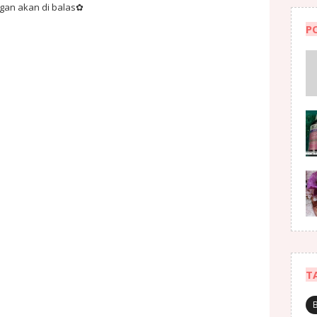
ngan akan di balas✿
P
T