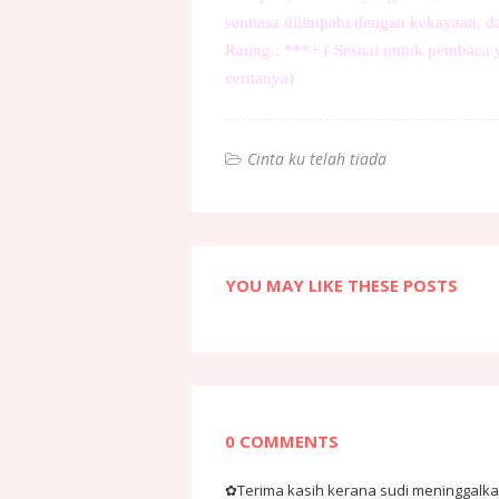
sentiasa dilimpahi dengan kekayaan, 
Rating : ***+ ( Sesuai untuk pembaca y
ceritanya)
Cinta ku telah tiada
YOU MAY LIKE THESE POSTS
0 COMMENTS
✿Terima kasih kerana sudi meninggalkan 