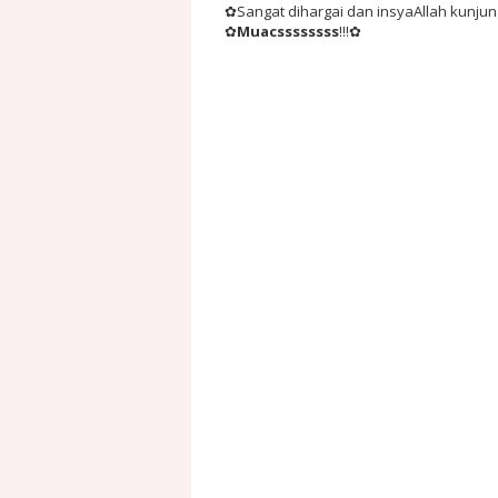
✿Sangat dihargai dan insyaAllah kunju
✿
Muacssssssss
!!!✿