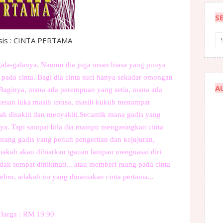
S
sis : CINTA PERTAMA
ala-galanya. Namun dia juga insan biasa yang punya
 pada cinta. Bagi dia cinta suci hanya sekadar omongan
A
 Baginya, mana ada perempuan yang setia, mana ada
 kesan luka masih terasa, masih kukuh menampar
idak disakiti dan menyakiti.Secantik mana gadis yang
tinya. Tapi sampai bila dia mampu mengasingkan cinta
eorang gadis yang penuh pengertian dan kejujuran,
 Apakah akan dibiarkan igauan lampau menguasai diri
idak sempat dinikmati... atau memberi ruang pada cinta
liru, adakah ini yang dinamakan cinta pertama...
Harga : RM 19.90