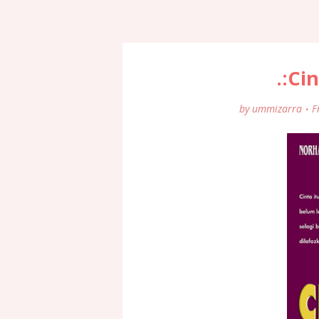
.:Ci
by
ummizarra
F