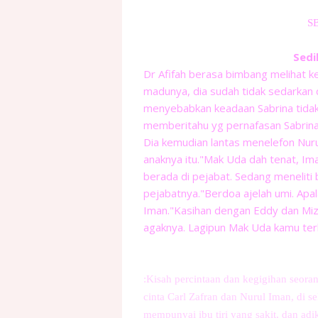
SB
Sedi
Dr Afifah berasa bimbang melihat k
madunya, dia sudah tidak sedarkan 
menyebabkan keadaan Sabrina tidak
memberitahu yg pernafasan Sabrina 
Dia kemudian lantas menelefon Nur
anaknya itu."Mak Uda dah tenat, Iman
berada di pejabat. Sedang meneliti
pejabatnya."Berdoa ajelah umi. Apa
Iman."Kasihan dengan Eddy dan Miz
agaknya. Lagipun Mak Uda kamu terla
:Kisah percintaan dan kegigihan seora
cinta Carl Zafran dan Nurul Iman, di 
mempunyai ibu tiri yang sakit, dan adik