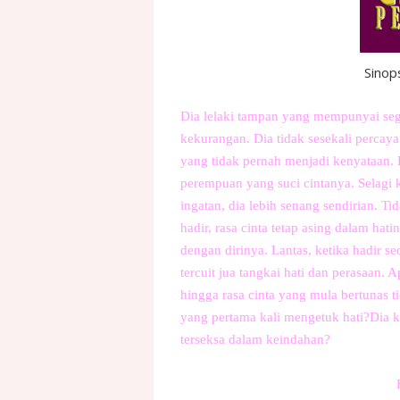
Sinop
Dia lelaki tampan yang mempunyai seg
kekurangan. Dia tidak sesekali percaya
yang tidak pernah menjadi kenyataan.
perempuan yang suci cintanya. Selagi
ingatan, dia lebih senang sendirian. T
hadir, rasa cinta tetap asing dalam ha
dengan dirinya. Lantas, ketika hadir s
tercuit jua tangkai hati dan perasaan.
hingga rasa cinta yang mula bertunas t
yang pertama kali mengetuk hati?Dia ke
terseksa dalam keindahan?