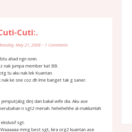
Cuti-Cuti:.
nesday, May 21, 2008
1 Comments
abtu ahad ngn isnin.
coz nak jumpa member kat BB.
ptg tu aku nak lek Kuantan.
 nak ke sne coz dh lme banget tak g saner.
 jemput(abg din) dan bakal wife dia. Aku ase
perubahan n sgt2 meriah. hehehehhe al-maklumlah
ekslusif sgt.
. Waaaaaa mmg best sgt, kira org2 kuantan ase