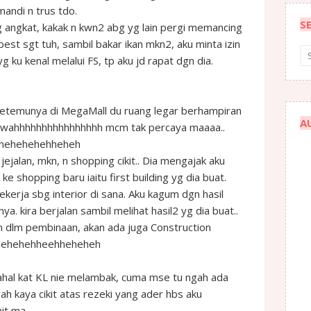
andi n trus tdo.
S
 angkat, kakak n kwn2 abg yg lain pergi memancing
est sgt tuh, sambil bakar ikan mkn2, aku minta izin
 ku kenal melalui FS, tp aku jd rapat dgn dia.
ketemunya di MegaMall du ruang legar berhampiran
A
wahhhhhhhhhhhhhhhh mcm tak percaya maaaa..
hehehehehheheh
jejalan, mkn, n shopping cikit.. Dia mengajak aku
 ke shopping baru iaitu first building yg dia buat.
ekerja sbg interior di sana. Aku kagum dgn hasil
nya. kira berjalan sambil melihat hasil2 yg dia buat..
n dlm pembinaan, akan ada juga Construction
hehehehehheehheheheh
ahal kat KL nie melambak, cuma mse tu ngah ada
ah kaya cikit atas rezeki yang ader hbs aku
it ma..