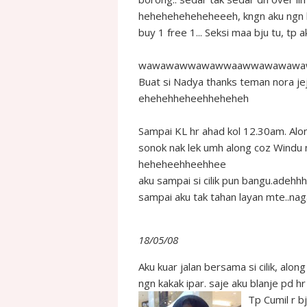
heheheheheheheeeh, kngn aku ngn k
buy 1 free 1... Seksi maa bju tu, tp a
wawawawwawawwaawwawawawa
Buat si Nadya thanks teman nora jej
ehehehheheehheheheh
Sampai KL hr ahad kol 12.30am. Alo
sonok nak lek umh along coz Windu 
heheheehheehhee
aku sampai si cilik pun bangu.adehh
sampai aku tak tahan layan mte..nag
18/05/08
Aku kuar jalan bersama si cilik, alon
ngn kakak ipar. saje aku blanje pd h
Tp Cumil r b