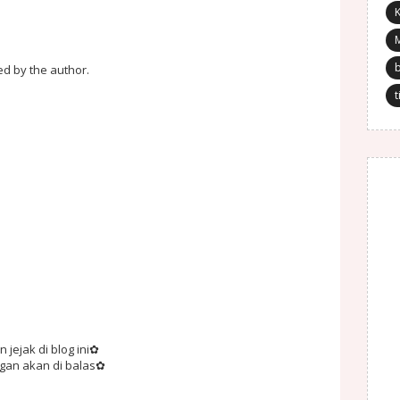
K
d by the author.
t
jejak di blog ini✿
ngan akan di balas✿