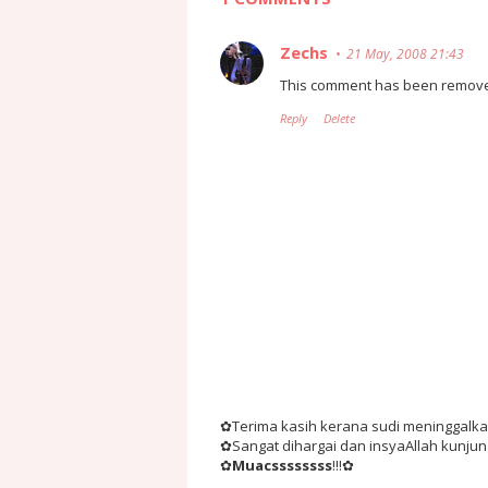
Zechs
21 May, 2008 21:43
This comment has been remove
Reply
Delete
✿Terima kasih kerana sudi meninggalkan 
✿Sangat dihargai dan insyaAllah kunju
✿
Muacssssssss
!!!✿