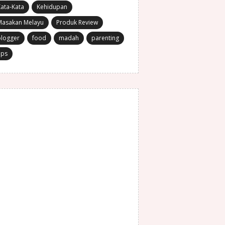
ata-Kata
Kehidupan
Masakan Melayu
Produk Review
blogger
food
madah
parenting
ips