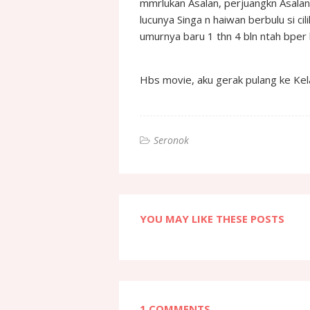
mmrlukan Asalan, perjuangkn Asalan 
lucunya Singa n haiwan berbulu si ci
umurnya baru 1 thn 4 bln ntah bpe
Hbs movie, aku gerak pulang ke Kel
Seronok
YOU MAY LIKE THESE POSTS
1 COMMENTS