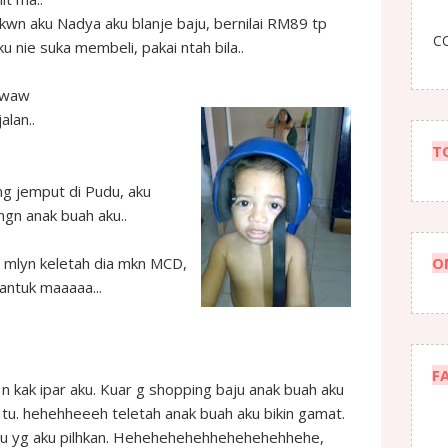
wn aku Nadya aku blanje baju, bernilai RM89 tp
CO
ku nie suka membeli, pakai ntah bila..
waw
alan..
T
ng jemput di Pudu, aku
ngn anak buah aku..
h mlyn keletah dia mkn MCD,
O
antuk maaaaa...
F
g n kak ipar aku. Kuar g shopping baju anak buah aku
r tu. hehehheeeh teletah anak buah aku bikin gamat.
ju yg a
ku pilhkan. Hehehehehehhehehehehhehe,