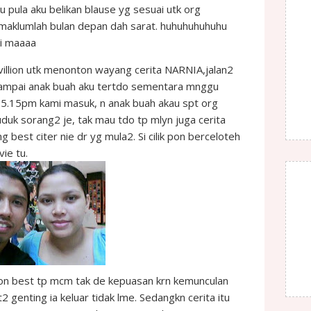
ku pula aku belikan blause yg sesuai utk org
lmaklumlah bulan depan dah sarat. huhuhuhuhuhu
gi maaaa
villion utk menonton wayang cerita NARNIA,jalan2
 sampai anak buah aku tertdo sementara mnggu
 5.15pm kami masuk, n anak buah akau spt org
duk sorang2 je, tak mau tdo tp mlyn juga cerita
best citer nie dr yg mula2. Si cilik pon berceloteh
ie tu.
opon best tp mcm tak de kepuasan krn kemunculan
2 genting ia keluar tidak lme. Sedangkn cerita itu