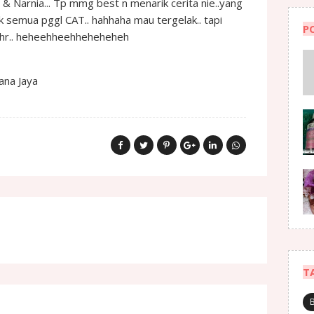
& Narnia... Tp mmg best n menarik cerita nie..yang
lik semua pggl CAT.. hahhaha mau tergelak.. tapi
P
r hr.. heheehheehheheheheh
ana Jaya
T