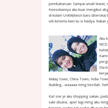
pembaharuan. Sampai umah lewat, m
Keesokannya aku kuar mengikut abg
di kolam UIAM(kwsn baru diteroka) b
utk ketemu kwn ku si Nadya. Rakan yg
Aku 
MCD.
hehe
Kami 
pergi
Dia b
kerja
Malay town, China Town, India Tow
Building... waaaaa mmg bestlah.. 
Kat sne je aku shopping sakan, pad
sale disana.. aper lagi mmg aku teng
borong.. sedar tak sedar dh over lim