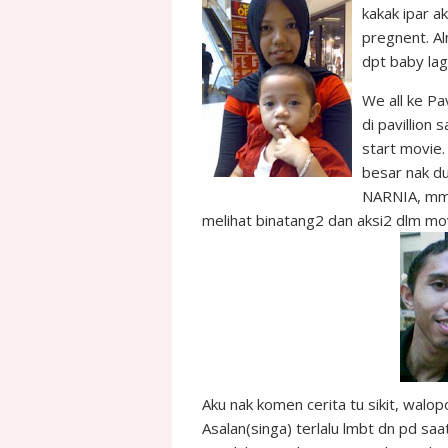
kakak ipar a
pregnent. A
dpt baby la
We all ke Pa
di pavillion
start movie.
besar nak du
NARNIA, mmg 
melihat binatang2 dan aksi2 dlm mov
Aku nak komen cerita tu sikit, wal
Asalan(singa) terlalu lmbt dn pd saat