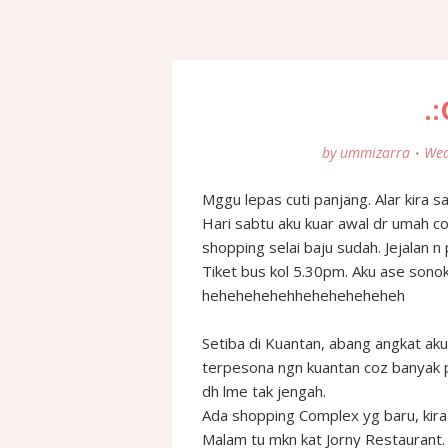
.:
by
ummizarra
Wed
Mggu lepas cuti panjang. Alar kira s
Hari sabtu aku kuar awal dr umah 
shopping selai baju sudah. Jejalan n 
Tiket bus kol 5.30pm. Aku ase sonok
hehehehehehheheheheheheh
Setiba di Kuantan, abang angkat aku
terpesona ngn kuantan coz banyak 
dh lme tak jengah.
Ada shopping Complex yg baru, kira 
Malam tu mkn kat Jorny Restaurant