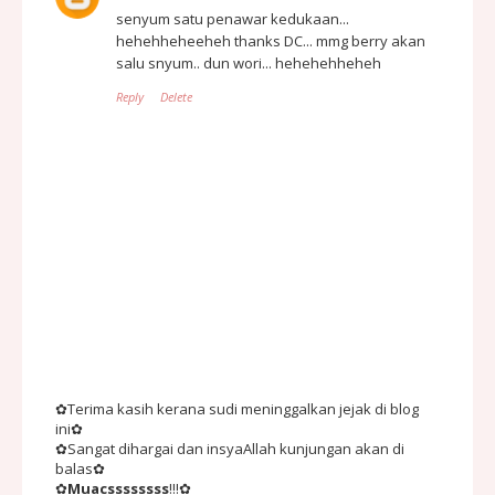
senyum satu penawar kedukaan...
hehehheheeheh thanks DC... mmg berry akan
salu snyum.. dun wori... hehehehheheh
Reply
Delete
✿Terima kasih kerana sudi meninggalkan jejak di blog
ini✿
✿Sangat dihargai dan insyaAllah kunjungan akan di
balas✿
✿
Muacssssssss
!!!✿