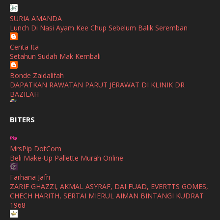
dengan Gaya Hidup Sihat
December
(1)
SURIA AMANDA
SHALIMAR YUSOF
Lunch Di Nasi Ayam Kee Chup Sebelum Balik Seremban
November
(2)
Selamat Maju Jaya Untuk Puan Intan
Show All
Cerita Ita
October
(2)
Setahun Sudah Mak Kembali
September
(2)
Bonde Zaidalifah
August
(4)
DAPATKAN RAWATAN PARUT JERAWAT DI KLINIK DR
BAZILAH
July
(1)
Ana Suhana
June
(4)
BITERS
Huawei Pura 90s Series & Huawei Freeclip 2 S Now Available
In Malaysia
May
(4)
MrsPip DotCom
April
(5)
Azlinda Alin Malaysian Parenting Lifestyle Beauty Blogs
Beli Make-Up Pallette Murah Online
HUAWEI PURA 90s SERIES MOBILE IMAGING AND ALL-
March
(3)
SCENARIO INNOVATION
Farhana Jafri
February
(4)
ZARIF GHAZZI, AKMAL ASYRAF, DAI FUAD, EVERTTS GOMES,
Shuhaida Kabdy
CHECH HARITH, SERTAI MIERUL AIMAN BINTANGI KUDRAT
Sanah Helwah Adik Sayang
January
(4)
1968
Cerita Ceriti Ceritu Mamapipie
December
(12)