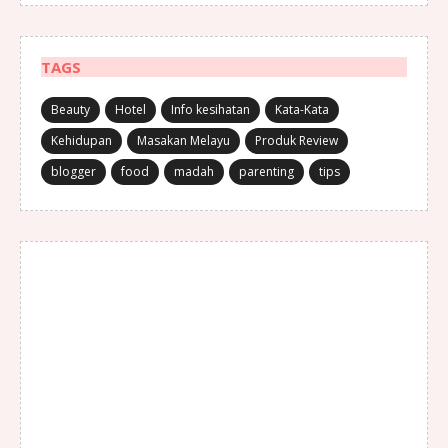
TAGS
Beauty
Hotel
Info kesihatan
Kata-Kata
Kehidupan
Masakan Melayu
Produk Review
blogger
food
madah
parenting
tips