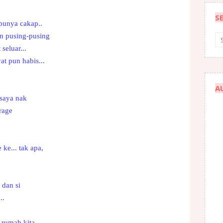
S
 punya cakap..
an pusing-pusing
seluar...
t pun habis...
A
 saya nak
rage
ke... tak apa,
 dan si
..
rumah kita...