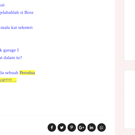
kai
elabahlah si Boss
alu kat seketeri
k garage I
t dalam tu?
ada sebuah
Perodua
!!!!!. ..