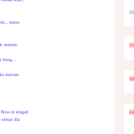
CO
gok... mana
ok semula.
T
a bang...
buka macam
O
F
 Boss ni tengah
 seluar dia