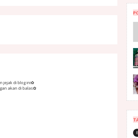
P
jejak di blog ini✿
ngan akan di balas✿
T