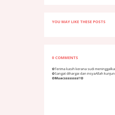
YOU MAY LIKE THESE POSTS
0 COMMENTS
✿Terima kasih kerana sudi meninggalkan 
✿Sangat dihargai dan insyaAllah kunju
✿
Muacssssssss
!!!✿