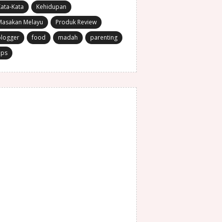
ata-Kata
Kehidupan
Masakan Melayu
Produk Review
blogger
food
madah
parenting
ips