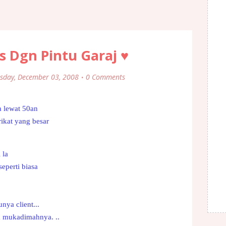
s Dgn Pintu Garaj ♥
sday, December 03, 2008
0 Comments
a lewat 50an
ikat yang besar
 la
seperti biasa
nya client...
a mukadimahnya. ..