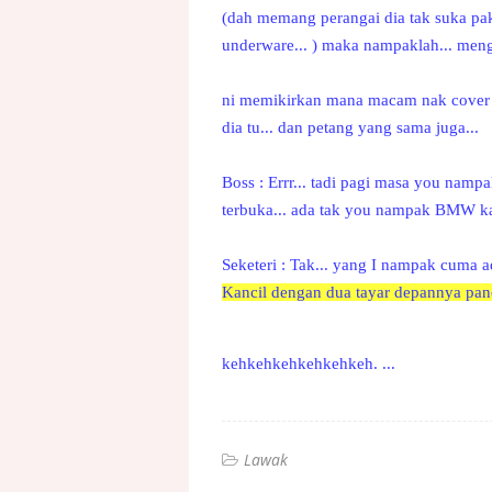
(dah memang perangai dia tak suka pa
underware... ) maka nampaklah... meng
ni memikirkan mana macam nak cover m
dia tu... dan petang yang sama juga...
Boss : Errr... tadi pagi masa you nampa
terbuka... ada tak you nampak BMW ka
Seketeri : Tak... yang I nampak cuma 
Kancil dengan dua tayar depannya pancit
kehkehkehkehkehkeh. ...
Lawak