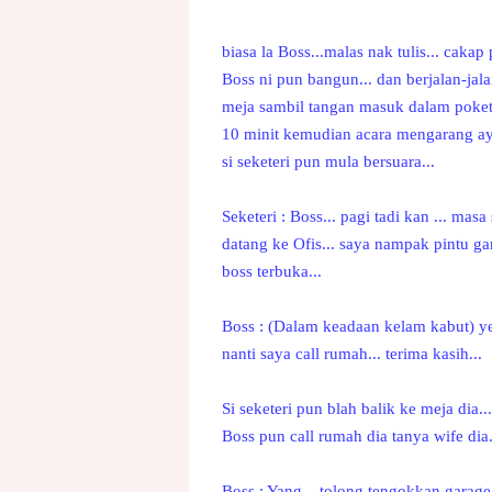
biasa la Boss...malas nak tulis... cakap
Boss ni pun bangun... dan berjalan-jal
meja sambil tangan masuk dalam poket 
10 minit kemudian acara mengarang aya
si seketeri pun mula bersuara...
Seketeri : Boss... pagi tadi kan ... masa
datang ke Ofis... saya nampak pintu ga
boss terbuka...
Boss : (Dalam keadaan kelam kabut) ye 
nanti saya call rumah... terima kasih...
Si seketeri pun blah balik ke meja dia...
Boss pun call rumah dia tanya wife dia.
Boss : Yang... tolong tengokkan garage 