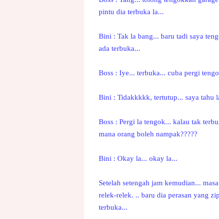
pintu dia terbuka la...
Bini : Tak la bang... baru tadi saya ten
ada terbuka...
Boss : Iye... terbuka... cuba pergi teng
Bini : Tidakkkkk, tertutup... saya tahu l
Boss : Pergi la tengok... kalau tak ter
mana orang boleh nampak?????
Bini : Okay la... okay la...
Setelah setengah jam kemudian... masa
relek-relek. .. baru dia perasan yang zip
terbuka...