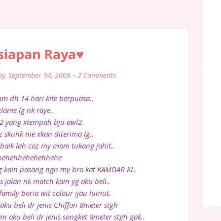
siapan Raya♥
ay, September 04, 2009
2 Comments
h 14 hari kite berpuasa..
xlame lg nk raye..
e2 yang xtempah bju awl2
skunk nie xkan diterima lg..
 baik lah coz my mom tukang jahit..
hehehhehehehhehe
ng kain pasang ngn my bro kat KAMDAR KL.
lan nk match kain yg aku beli..
 family boria wit colour ijau lumut.
 aku beli dr jenis Chiffon 8meter stgh
n aku beli dr jenis songket 8meter stgh gak..