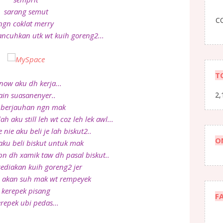
sarang semut
CO
ngn coklat merry
ncuhkan utk wt kuih goreng2...
T
now aku dh kerja...
ain suasanenyer..
2,
 berjauhan ngn mak
h aku still leh wt coz leh lek awl...
e nie aku beli je lah biskut2..
O
aku beli biskut untuk mak
dh xamik taw dh pasal biskut..
sediakan kuih goreng2 jer
u akan suh mak wt rempeyek
kerepek pisang
F
repek ubi pedas...