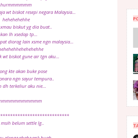
hurmmmmmm
aja wt biskot resepi negara Malaysia...
P
hehehehehhe
mau biskut yg dia buat..
kan lh xsedap tp...
t diorag lain xsme ngn malaysia...
hehehehhehehehehhe
 wt biskot gune air tgn aku...
long kte akan buke pose
onara ngn sayur tempura..
 dh terkeliur aku nie...
rmmmmmmmmmmm
*****************************
g msih belum settle lg..
T
yu along+abah+ank buah