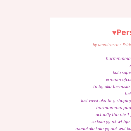
♥Per
by
ummizarra
Frid
hurmmmmmm d
kalo sap
ermmm ofcoz 
tp bg aku bernasib
he
last week aku br g shopi
hurmmmmm puas ja
actually thn nie 1
so kain yg nk wt bju
manakala kain yg nak wat kai