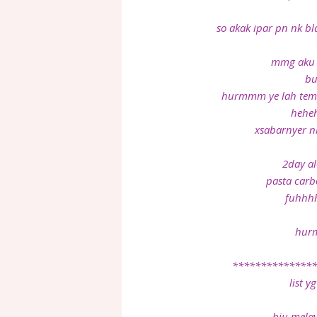
so akak ipar pn nk bl
mmg aku x
bu
hurmmm ye lah tempa
hehe
xsabarnyer nk
2day a
pasta carb
fuhhhh
hu
**************
list y
bju mela