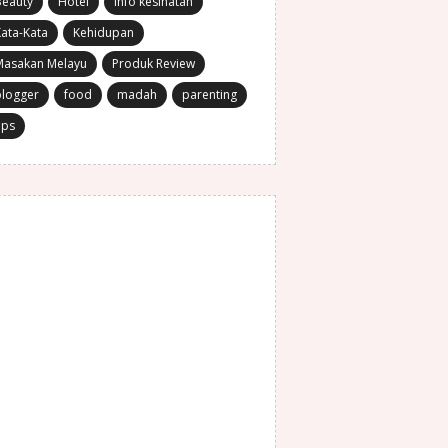
Beauty
Hotel
Info kesihatan
ata-Kata
Kehidupan
Masakan Melayu
Produk Review
blogger
food
madah
parenting
ips