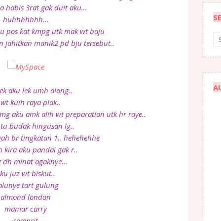
da habis 3rat gak duit aku...
S
huhhhhhhh...
ku pos kat kmpg utk mak wt baju
n jahitkan manik2 pd bju tersebut..
A
ek aku lek umh along..
 wt kuih raya plak..
mmg aku amk alih wt preparation utk hr raye..
 tu budak hingusan lg..
ah br tingkatan 1.. hehehehhe
h kira aku pandai gak r..
dh minat agaknye...
ku juz wt biskut..
alunye tart gulung
almond london
mamar carry
semprit