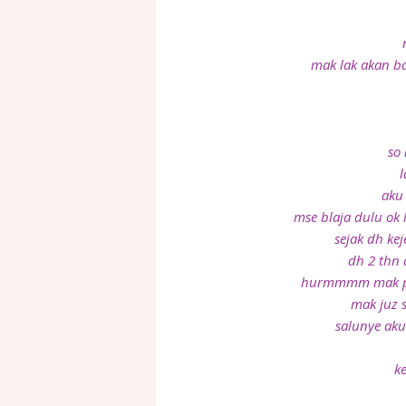
mak lak akan ba
so 
l
aku
mse blaja dulu ok la
sejak dh kej
dh 2 thn 
hurmmmm mak pn 
mak juz 
salunye ak
ke