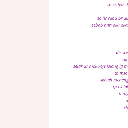
so settele 
so hr rabu br a
sebab nnti aku aka
dis we
nk
sejak dr mak koje kilang lg 
tp mse
skolah meneng
tp ok la
mmg 
a
sl