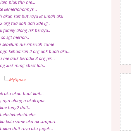
 lain plak thn nie...
se kemeriahannye...
ah akan sambut raya kt umah aku
2 org tua abh dah xde lg..
k family along lek beraya..
so sgt meriah..
2 sebelum nie xmeriah cume
r ngn kehadiran 2 org ank buah aku...
 nie adik beradik 3 org jer...
ng xlek mmg xbest lah..
ek aku akan buat kuih..
 ngn along n akak ipar
kne tong2 duit..
hehehehehehhehe
ku kalo sume aku nk support..
tukan duit raya aku jugak...