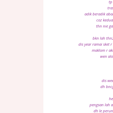
tp
tra
adik beradik ab
coz kedua
thn nie ga
bkn lah thn
dis year ramai sket 
maklom r aku
wen alo
dis we
dh bncg
he
pengsan lah a
dh le perun