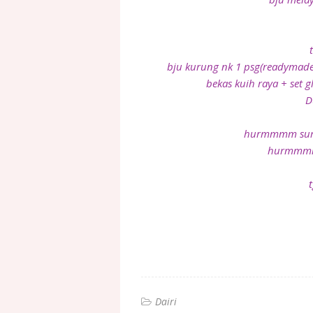
bju kurung nk 1 psg(readymade
bekas kuih raya + set 
D
hurmmmm sume 
hurmmmmm
Dairi