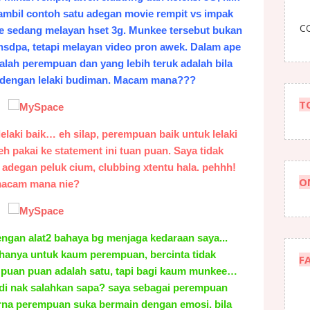
 ambil contoh satu adegan movie rempit vs impak
CO
e sedang melayan hset 3g. Munkee tersebut bukan
hsdpa, tetapi melayan video pron awek. Dalam ape
alah perempuan dan yang lebih teruk adalah bila
 dengan lelaki budiman. Macam mana???
T
lelaki baik… eh silap, perempuan baik untuk lelaki
eh pakai ke statement ini tuan puan. Saya tidak
k adegan peluk cium, clubbing xtentu hala. pehhh!
O
acam mana nie?
engan alat2 bahaya bg menjaga kedaraan saya...
i hanya untuk kaum perempuan, bercinta tidak
F
i puan puan adalah satu, tapi bagi kaum munkee…
Jadi nak salahkan sapa? saya sebagai perempuan
na perempuan suka bermain dengan emosi. bila