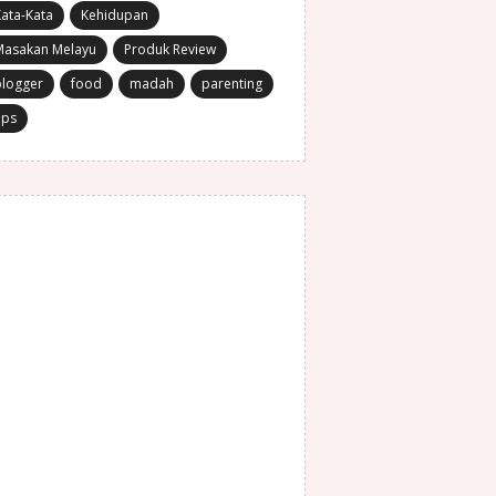
ata-Kata
Kehidupan
Masakan Melayu
Produk Review
blogger
food
madah
parenting
ips