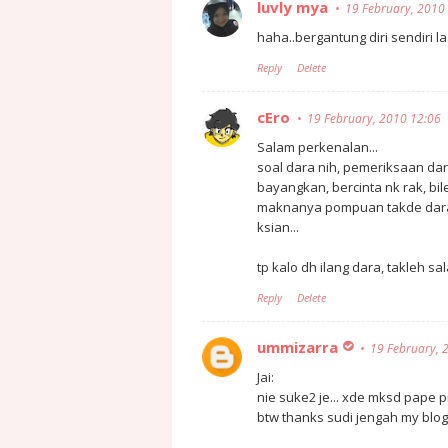
luvly mya
19 February, 2010
haha..bergantung diri sendiri l
Reply
Delete
cEro
19 February, 2010 12:06
Salam perkenalan...
soal dara nih, pemeriksaan dar
bayangkan, bercinta nk rak, bil
maknanya pompuan takde dara
ksian...
tp kalo dh ilang dara, takleh sa
Reply
Delete
ummizarra
19 February, 
Jai:
nie suke2 je... xde mksd pape 
btw thanks sudi jengah my blog