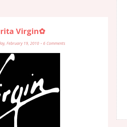
rita Virgin✿
day, February 19, 2010
6 Comments