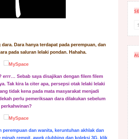
S
ng dara. Dara hanya terdapat pada perempuan, dan
dara pada saluran lelaki pondan. Hahaha.
A
? errr… Sebab saya disajikan dengan filem filem
 Tak kira la citer apa, persepsi otak lelaki lelaki
ang tidak kena pada mata masyarakat menjadi
 adekah perlu pemeriksaan dara dilakukan sebelum
perkahwinan?
aum perempuan dan wanita, keruntuhan akhlak dan
 minah rempit, awek clubbing dan koleksi 3G, klik