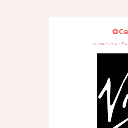
✿Ce
by
ummizarra
Fri