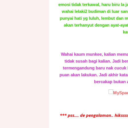
emosi tidak terkawal, haru biru la
wahai lelaki2 budiman di luar 
punyai hati yg luluh, lembut dan
akan terhanyut dengan ayat-aya
ka
Wahai kaum munkee, kalian mem
tidak susah bagi kalian. Jadi b
termengandung baru nak cucuk b
puan akan lakukan. Jadi akhir kat
bercakap bukan 
*** pss.... de pengalaman.. hikssss