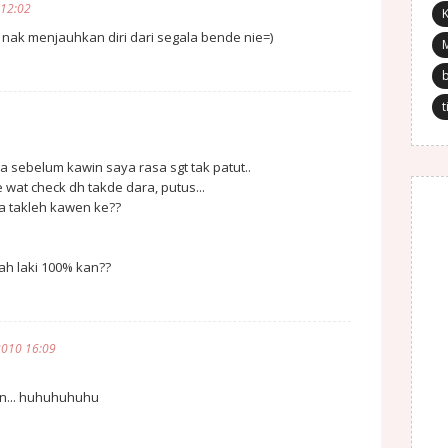
 12:02
K
a nak menjauhkan diri dari segala bende nie=)
t
a sebelum kawin saya rasa sgt tak patut..
e wat check dh takde dara, putus...
 takleh kawen ke??
lah laki 100% kan??
2010 16:09
pn... huhuhuhuhu