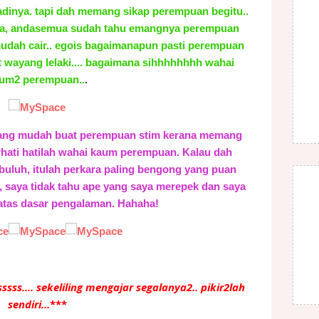
 jadinya. tapi dah memang sikap perempuan begitu..
sana, andasemua sudah tahu emangnya perempuan
 mudah cair.. egois bagaimanapun pasti perempuan
t wayang lelaki.... bagaimana sihhhhhhhh wahai
um2 perempuan..
.
ang mudah buat perempuan stim kerana memang
erhati hatilah wahai kaum perempuan. Kalau dah
uluh, itulah perkara paling bengong yang puan
a, saya tidak tahu ape yang saya merepek dan saya
atas dasar pengalaman. Hahaha!
ssss.... sekeliling mengajar segalanya2.. pikir2lah
sendiri...
***