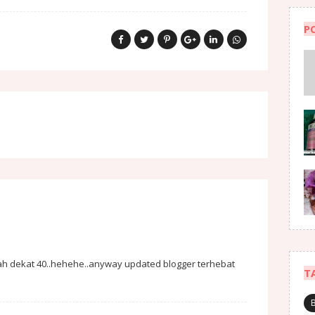
P
 dah dekat 40..hehehe..anyway updated blogger terhebat
T