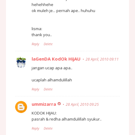
hehehhehe
ok muleh je... pernah ape.. huhuhu
lisma:
thank you..
Reply
Delete
laGenDA KodOk HijAU
28 April, 2010 09:11
jangan ucap apa apa..
ucaplah alhamdulillah
Reply
Delete
ummizarra
28 April, 2010 09:25
KODOK HIJAU:
pasrah & redha alhamdulillah syukur..
Reply
Delete