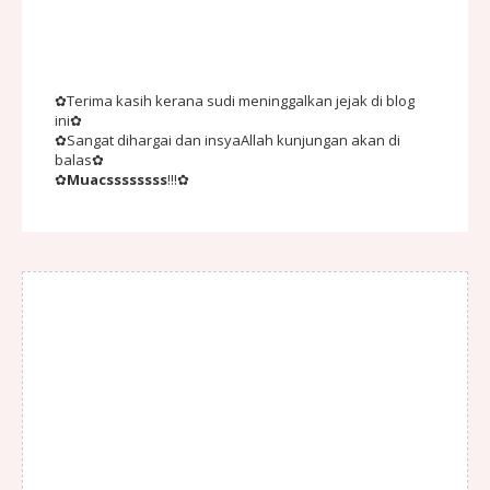
✿Terima kasih kerana sudi meninggalkan jejak di blog
ini✿
✿Sangat dihargai dan insyaAllah kunjungan akan di
balas✿
✿
Muacssssssss
!!!✿