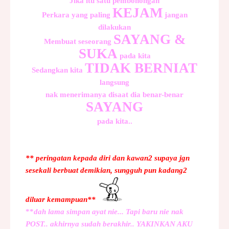
Jika itu satu pembohongan
KEJAM
Perkara yang paling
jangan
dilakukan
SAYANG &
Membuat seseorang
SUKA
pada kita
TIDAK BERNIAT
Sedangkan kita
langsung
nak menerimanya disaat dia benar-benar
SAYANG
pada kita..
** peringatan kepada diri dan kawan2 supaya jgn
sesekali berbuat demikian, sungguh pun kadang2
diluar kemampuan**
**
dah lama simpan ayat nie... Tapi baru nie nak
POST.. akhirnya sudah berakhir.. YAKINKAN AKU