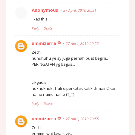
Anonymous
27 April, 2010 20:51
likes this!:))
Reply
Delete
ummizarra
27 April, 2010 20:52
Zech:
huhuhuhu ye sy juga pernah buat begini..
PERINGATAN yg bagus...
cikgadis:
hukhukhuk.. hati diperkotak katik di main2 kan...
namo namo namo (T_T)
Reply
Delete
ummizarra
27 April, 2010 20:55
Zech:
ermmm wat lawak ye..