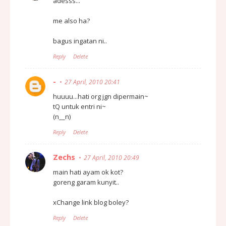
adesss...
me also ha?
bagus ingatan ni..
Reply
Delete
-
27 April, 2010 20:41
huuuu...hati org jgn dipermain~
tQ untuk entri ni~
(n__n)
Reply
Delete
Zechs
27 April, 2010 20:49
main hati ayam ok kot?
goreng garam kunyit..
xChange link blog boley?
Reply
Delete