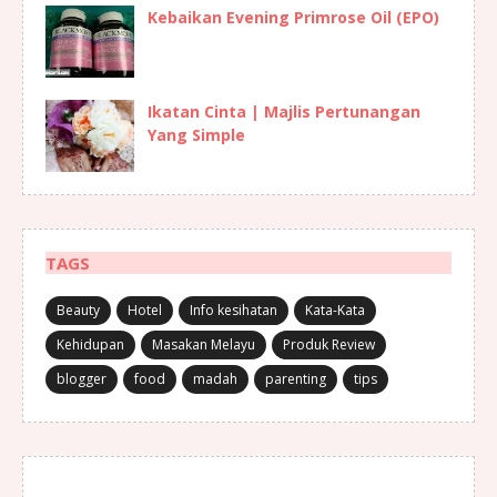
Kebaikan Evening Primrose Oil (EPO)
Ikatan Cinta | Majlis Pertunangan
Yang Simple
TAGS
Beauty
Hotel
Info kesihatan
Kata-Kata
Kehidupan
Masakan Melayu
Produk Review
blogger
food
madah
parenting
tips