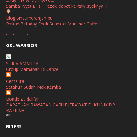
.:: My Life & My Loves ::.
Sambal Nyet Bilis ~ rezeki dapat ke Italy..syoknya !!!
September
(2)
April
(3)
Blog Sihatimerahjambu
Raikan Birthday Encik Suami di Manshor Coffee
March
(1)
broframestone
February
(2)
PerySmith AirStick Pro Tampil Dengan Rekaan Ultra Nipis
GSL WARRIOR
Buatan Malaysia
January
(1)
SHALIMAR YUSOF
December
(1)
SURIA AMANDA
Selamat Maju Jaya Untuk Puan Intan
Group Marhaban Di Office
November
(2)
Show All
Cerita Ita
October
(2)
Setahun Sudah Mak Kembali
September
(2)
Bonde Zaidalifah
August
(4)
DAPATKAN RAWATAN PARUT JERAWAT DI KLINIK DR
BAZILAH
July
(1)
Ana Suhana
June
(4)
BITERS
Huawei Pura 90s Series & Huawei Freeclip 2 S Now Available
In Malaysia
May
(4)