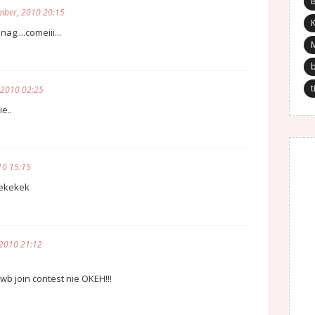
mber, 2010 20:15
K
g....comeiii...
t
 2010 02:25
e..
10 15:15
.ekekek
 2010 21:12
b join contest nie OKEH!!!