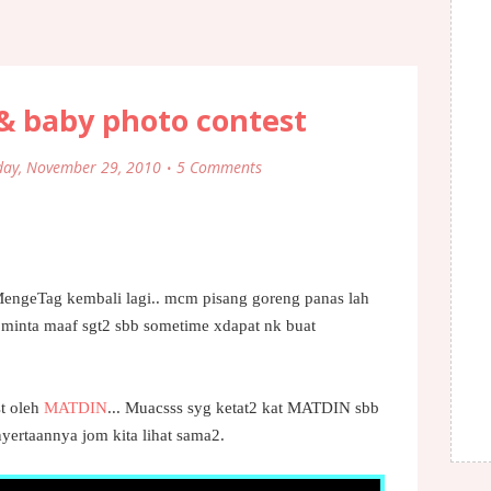
 & baby photo contest
ay, November 29, 2010
5 Comments
engeTag kembali lagi.. mcm pisang goreng panas lah
 minta maaf sgt2 sbb sometime xdapat nk buat
st oleh
MATDIN
... Muacsss syg ketat2 kat MATDIN sbb
nyertaannya jom kita lihat sama2.