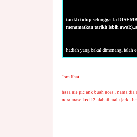
tarikh tutup sehingga 15 DISEMB
menamatkan tarikh lebih awal:)..so
hadiah yang bakal dimenangi ialah ea
Jom lihat
haaa nie pic ank buah nora.. nama dia n
nora mase kecik2 alahaii malu jerk.. h