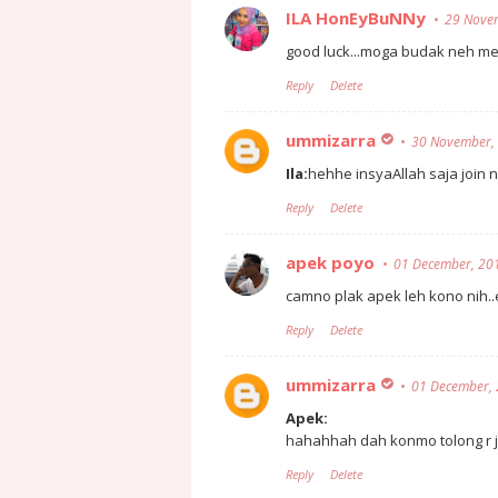
ILA HonEyBuNNy
29 Nove
good luck...moga budak neh mena
Reply
Delete
ummizarra
30 November,
Ila:
hehhe insyaAllah saja join ni
Reply
Delete
apek poyo
01 December, 20
camno plak apek leh kono nih.
Reply
Delete
ummizarra
01 December,
Apek:
hahahhah dah konmo tolong r jw
Reply
Delete