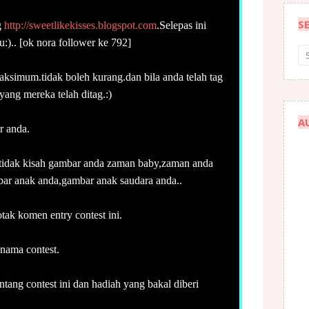
S
g
http://sweetlikekisses.blogspot.com
.Selepas ini
).. [ok nora follower ke 792]
maksimum.tidak boleh kurang.dan bila anda telah tag
ang mereka telah ditag.:)
A
ar anda.
r.tidak kisah gambar anda zaman baby,zaman anda
ar anak anda,gambar anak saudara anda..
otak komen entry contest ini.
 nama contest.
entang contest ini dan hadiah yang bakal diberi