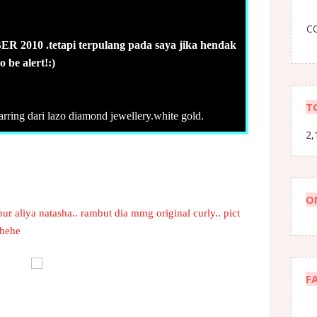
CO
ER 2010 .tetapi terpulang pada saya jika hendak
 be alert!:)
T
rring dari lazo diamond jewellery.white gold.
2,
O
ur aliya natasha.. rambut dia mmg original curly.. pict
ehehe
F