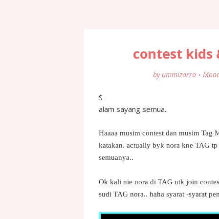
contest kids
by
ummizarra
Mond
S
alam sayang semua..
Haaaa musim contest dan musim Tag M
katakan. actually byk nora kne TAG tp
semuanya..
Ok kali nie nora di TAG utk join conte
sudi TAG nora.. haha syarat -syarat pe