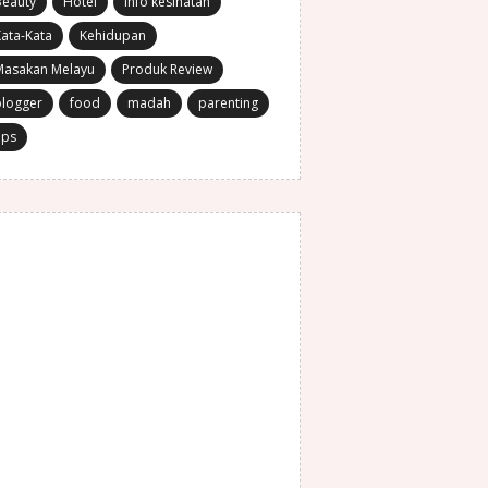
Beauty
Hotel
Info kesihatan
ata-Kata
Kehidupan
Masakan Melayu
Produk Review
blogger
food
madah
parenting
ips