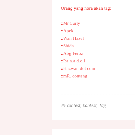
Orang yang nora akan tag:
::
Mr.Curly
::
Apek
::
Wan Hazel
::
Shida
::
Abg Feroz
::
P.a.n.a.d.o.l
::
Hazwan dot com
::
mR. conteng
contest
kontest
Tag