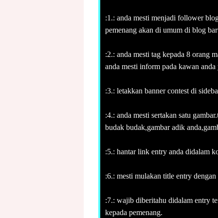
:1.: anda mesti menjadi follower blo
pemenang akan di umum di blog baru:
:2.: anda mesti tag kepada 8 orang 
anda mesti inform pada kawan anda y
:3.: letakkan banner contest di sideb
:4.: anda mesti sertakan satu gamba
budak budak,gambar adik anda,gamb
:5.: hantar link entry anda didalam k
:6.: mesti mulakan title entry dengan
:7.: wajib diberitahu didalam entry t
kepada pemenang.