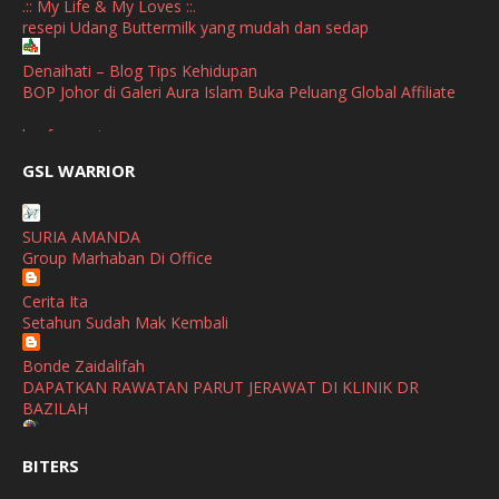
.:: My Life & My Loves ::.
resepi Udang Buttermilk yang mudah dan sedap
September
(2)
April
(3)
Denaihati – Blog Tips Kehidupan
BOP Johor di Galeri Aura Islam Buka Peluang Global Affiliate
March
(1)
broframestone
February
(2)
PerySmith AirStick Pro Tampil Dengan Rekaan Ultra Nipis
GSL WARRIOR
Buatan Malaysia
January
(1)
SHALIMAR YUSOF
December
(1)
SURIA AMANDA
Selamat Maju Jaya Untuk Puan Intan
Group Marhaban Di Office
November
(2)
Show All
Cerita Ita
October
(2)
Setahun Sudah Mak Kembali
September
(2)
Bonde Zaidalifah
August
(4)
DAPATKAN RAWATAN PARUT JERAWAT DI KLINIK DR
BAZILAH
July
(1)
Ana Suhana
June
(4)
BITERS
Huawei Pura 90s Series & Huawei Freeclip 2 S Now Available
In Malaysia
May
(4)