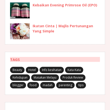
Kebaikan Evening Primrose Oil (EPO)
Ikatan Cinta | Majlis Pertunangan
Yang Simple
TAGS
Beauty
Hotel
Info kesihatan
Kata-Kata
Kehidupan
Masakan Melayu
Produk Review
blogger
food
madah
parenting
tips