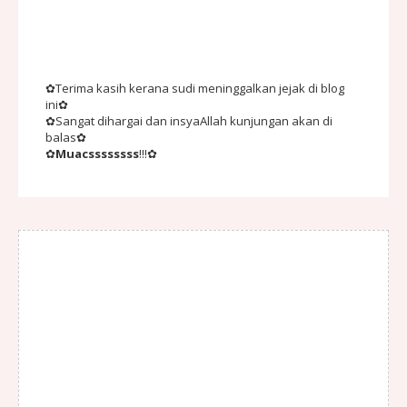
✿Terima kasih kerana sudi meninggalkan jejak di blog
ini✿
✿Sangat dihargai dan insyaAllah kunjungan akan di
balas✿
✿
Muacssssssss
!!!✿