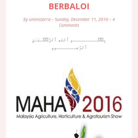
BERBALOI
by
ummizarra
Sunday, December 11, 2016
4
Comments
بِسۡـــــــــمِ ٱللهِ ٱلرَّحۡـمَـٰنِ
ٱلرَّحِـــــــيمِ