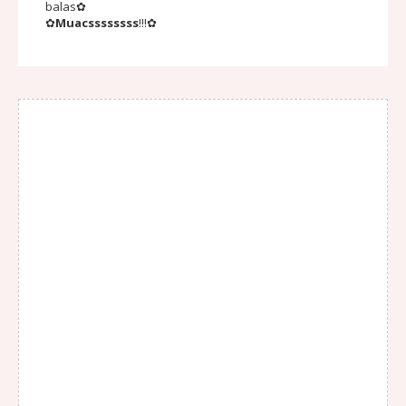
balas✿
✿
Muacssssssss
!!!✿