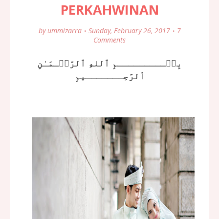
PERKAHWINAN
by
ummizarra
Sunday, February 26, 2017
7
Comments
بِسۡـــــــــمِ ٱللهِ ٱلرَّحۡـمَـٰنِ
ٱلرَّحِـــــــيمِ