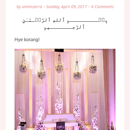
by
ummizarra
Sunday, April 09, 2017
4 Comments
بِسۡـــــــــمِ ٱللهِ ٱلرَّحۡـمَـٰنِ
ٱلرَّحِـــــــيمِ
Hye korang!