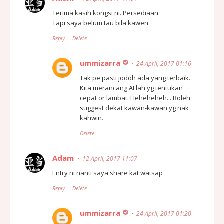
Terima kasih kongsi ni. Persediaan.
Tapi saya belum tau bila kawen.
Reply
Delete
ummizarra
24 April, 2017 01:16
Tak pe pasti jodoh ada yang terbaik.
Kita merancang ALlah yg tentukan
cepat or lambat. Heheheheh... Boleh
suggest dekat kawan-kawan yg nak
kahwin.
Delete
Adam
12 April, 2017 11:07
Entry ni nanti saya share kat watsap
Reply
Delete
ummizarra
24 April, 2017 01:20