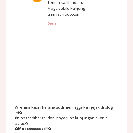
Terima kasih adam.
Moga selalu kunjung
ummizarradotcom
Delete
✿Terima kasih kerana sudi meninggalkan jejak di blog
ini✿
✿Sangat dihargai dan insyaAllah kunjungan akan di
balas✿
✿
Muacssssssss
!!!✿