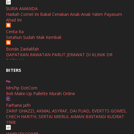
December
(1)
SURIA AMANDA
SHALIMAR YUSOF
Hadiah Comel Ini Bakal Ceriakan Anak-Anak Yatim Payasum
November
(2)
Selamat Maju Jaya Untuk Puan Intan
Ahad Ini
Show All
October
(2)
Cerita Ita
September
(2)
Setahun Sudah Mak Kembali
August
(4)
Bonde Zaidalifah
DAPATKAN RAWATAN PARUT JERAWAT DI KLINIK DR
July
(1)
BAZILAH
June
(4)
BITERS
Ana Suhana
Huawei Pura 90s Series & Huawei Freeclip 2 S Now Available
May
(4)
In Malaysia
MrsPip DotCom
April
(5)
Beli Make-Up Pallette Murah Online
Azlinda Alin Malaysian Parenting Lifestyle Beauty Blogs
March
(3)
HUAWEI PURA 90s SERIES MOBILE IMAGING AND ALL-
Farhana Jafri
SCENARIO INNOVATION
February
(4)
ZARIF GHAZZI, AKMAL ASYRAF, DAI FUAD, EVERTTS GOMES,
CHECH HARITH, SERTAI MIERUL AIMAN BINTANGI KUDRAT
Shuhaida Kabdy
January
(4)
1968
Sanah Helwah Adik Sayang
December
(12)
IAMFUZY.COM™