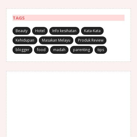
TAGS
Beauty
Hotel
Info kesihatan
Kata-Kata
Kehidupan
Masakan Melayu
Produk Review
blogger
food
madah
parenting
tips