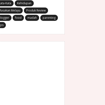
ata-Kata
Kehidupan
Masakan Melayu
Produk Review
blogger
food
madah
parenting
ips