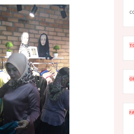
CO
T
O
F