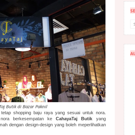
S
A
aj Butik di Bazar Paknil
 tetap shopping baju raya yang sesuai untuk nora.
 nora berkesempatan ke
CahayaTaj Butik
yang
limah dengan
design-design yang boleh meperlihatkan