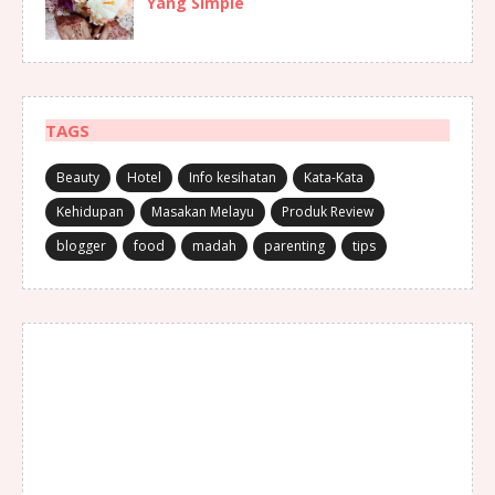
Yang Simple
TAGS
Beauty
Hotel
Info kesihatan
Kata-Kata
Kehidupan
Masakan Melayu
Produk Review
blogger
food
madah
parenting
tips