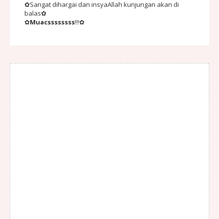
✿Sangat dihargai dan insyaAllah kunjungan akan di
balas✿
✿
Muacssssssss
!!!✿