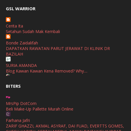
February
(2)
broframestone
GSL WARRIOR
Watsons Get Active Carnival 2026 Meriahkan Stadium Merdeka
January
(1)
dengan Gaya Hidup Sihat
December
(1)
Cerita Ita
SHALIMAR YUSOF
Setahun Sudah Mak Kembali
November
(2)
Selamat Maju Jaya Untuk Puan Intan
Show All
Bonde Zaidalifah
October
(2)
DAPATKAN RAWATAN PARUT JERAWAT DI KLINIK DR
September
(2)
BAZILAH
August
(4)
SURIA AMANDA
Blog Kawan Kawan Kena Removed? Why....
July
(1)
Ana Suhana
June
(4)
BITERS
Huawei Pura 90s Series & Huawei Freeclip 2 S Now Available
In Malaysia
May
(4)
MrsPip DotCom
April
(5)
Azlinda Alin Malaysian Parenting Lifestyle Beauty Blogs
Beli Make-Up Pallette Murah Online
HUAWEI PURA 90s SERIES MOBILE IMAGING AND ALL-
March
(3)
SCENARIO INNOVATION
Farhana Jafri
February
(4)
ZARIF GHAZZI, AKMAL ASYRAF, DAI FUAD, EVERTTS GOMES,
Shuhaida Kabdy