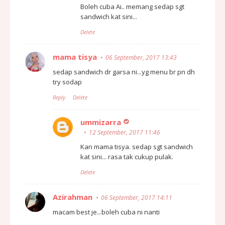
Boleh cuba Ai.. memang sedap sgt
sandwich kat sini...
Delete
mama tisya
06 September, 2017 13:43
sedap sandwich dr garsa ni...yg menu br pn dh
try sodap
Reply
Delete
ummizarra
12 September, 2017 11:46
Kan mama tisya. sedap sgt sandwich
kat sini... rasa tak cukup pulak.
Delete
Azirahman
06 September, 2017 14:11
macam best je...boleh cuba ni nanti