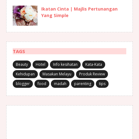
Ikatan Cinta | Majlis Pertunangan
Yang Simple
TAGS
Beauty
Hotel
Info kesihatan
Kata-Kata
Kehidupan
Masakan Melayu
Produk Review
blogger
food
madah
parenting
tips