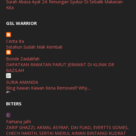
Surah Abasa Ayat 24: Renungan Syukur Di Sebalik Makanan
March
(1)
Kita
February
(2)
broframestone
GSL WARRIOR
Watsons Get Active Carnival 2026 Meriahkan Stadium Merdeka
January
(1)
dengan Gaya Hidup Sihat
December
(1)
Cerita Ita
SHALIMAR YUSOF
Setahun Sudah Mak Kembali
November
(2)
Selamat Maju Jaya Untuk Puan Intan
Show All
Bonde Zaidalifah
October
(2)
DAPATKAN RAWATAN PARUT JERAWAT DI KLINIK DR
September
(2)
BAZILAH
August
(4)
SURIA AMANDA
Blog Kawan Kawan Kena Removed? Why....
July
(1)
Ana Suhana
June
(4)
BITERS
Huawei Pura 90s Series & Huawei Freeclip 2 S Now Available
In Malaysia
May
(4)
Farhana Jafri
April
(5)
Azlinda Alin Malaysian Parenting Lifestyle Beauty Blogs
ZARIF GHAZZI, AKMAL ASYRAF, DAI FUAD, EVERTTS GOMES,
HUAWEI PURA 90s SERIES MOBILE IMAGING AND ALL-
CHECH HARITH, SERTAI MIERUL AIMAN BINTANGI KUDRAT
March
(3)
SCENARIO INNOVATION