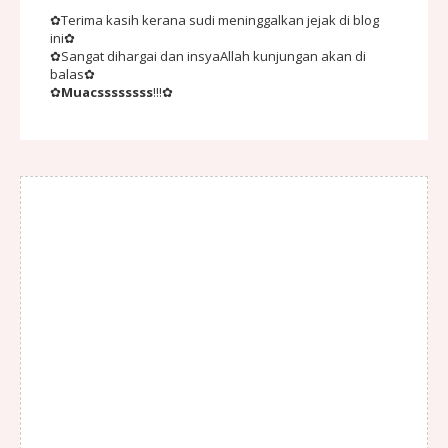
✿Terima kasih kerana sudi meninggalkan jejak di blog
ini✿
✿Sangat dihargai dan insyaAllah kunjungan akan di
balas✿
✿
Muacssssssss
!!!✿