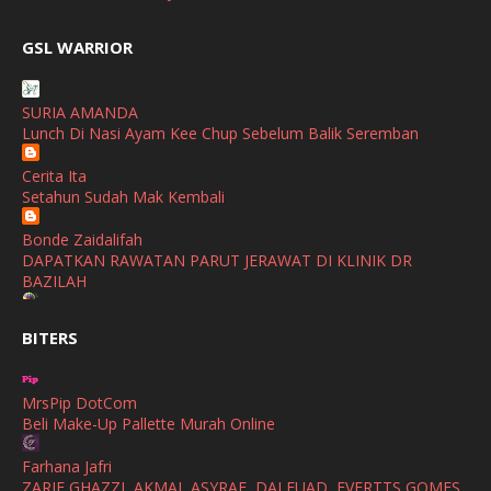
February
(2)
broframestone
GSL WARRIOR
Watsons Get Active Carnival 2026 Meriahkan Stadium Merdeka
January
(1)
dengan Gaya Hidup Sihat
December
(1)
SURIA AMANDA
SHALIMAR YUSOF
Lunch Di Nasi Ayam Kee Chup Sebelum Balik Seremban
November
(2)
Selamat Maju Jaya Untuk Puan Intan
Show All
Cerita Ita
October
(2)
Setahun Sudah Mak Kembali
September
(2)
Bonde Zaidalifah
August
(4)
DAPATKAN RAWATAN PARUT JERAWAT DI KLINIK DR
BAZILAH
July
(1)
Ana Suhana
June
(4)
BITERS
Huawei Pura 90s Series & Huawei Freeclip 2 S Now Available
In Malaysia
May
(4)
MrsPip DotCom
April
(5)
Azlinda Alin Malaysian Parenting Lifestyle Beauty Blogs
Beli Make-Up Pallette Murah Online
HUAWEI PURA 90s SERIES MOBILE IMAGING AND ALL-
March
(3)
SCENARIO INNOVATION
Farhana Jafri
February
(4)
ZARIF GHAZZI, AKMAL ASYRAF, DAI FUAD, EVERTTS GOMES,