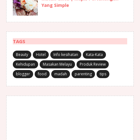
Yang Simple
TAGS
Beauty
Hotel
Info kesihatan
Kata-Kata
Kehidupan
Masakan Melayu
Produk Review
blogger
food
madah
parenting
tips