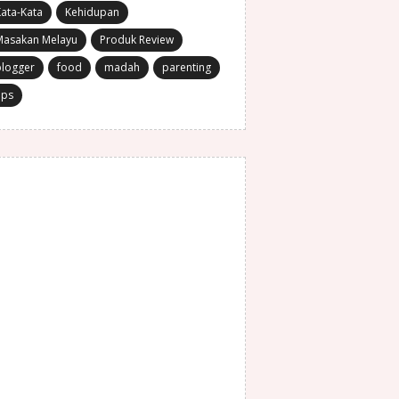
ata-Kata
Kehidupan
Masakan Melayu
Produk Review
blogger
food
madah
parenting
ips