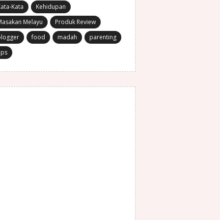
ata-Kata
Kehidupan
Masakan Melayu
Produk Review
blogger
food
madah
parenting
ips