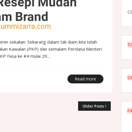
CO
n sekalian. Sekarang dalam tak diam kita telah
T
rakan Kawalan (PKP) dan semalam Perdana Menteri
 PKP Fasa ke #4 mulai 29…
O
Read more
Older Posts
F