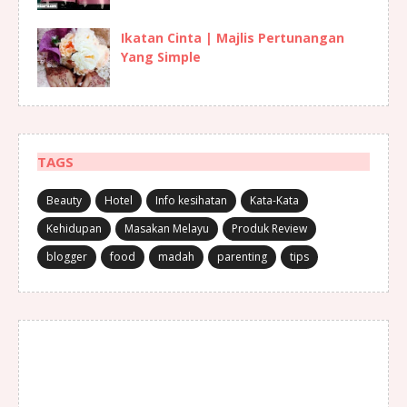
Ikatan Cinta | Majlis Pertunangan
Yang Simple
TAGS
Beauty
Hotel
Info kesihatan
Kata-Kata
Kehidupan
Masakan Melayu
Produk Review
blogger
food
madah
parenting
tips