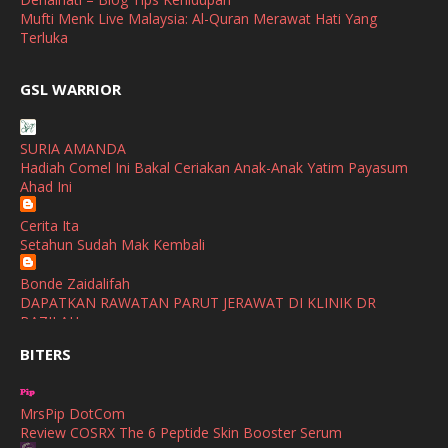
Mufti Menk Live Malaysia: Al-Quran Merawat Hati Yang
March
(1)
Terluka
February
(2)
broframestone
GSL WARRIOR
Watsons Get Active Carnival 2026 Meriahkan Stadium Merdeka
January
(1)
dengan Gaya Hidup Sihat
December
(1)
SURIA AMANDA
SHALIMAR YUSOF
Hadiah Comel Ini Bakal Ceriakan Anak-Anak Yatim Payasum
November
(2)
Selamat Maju Jaya Untuk Puan Intan
Ahad Ini
Show All
October
(2)
Cerita Ita
September
(2)
Setahun Sudah Mak Kembali
August
(4)
Bonde Zaidalifah
DAPATKAN RAWATAN PARUT JERAWAT DI KLINIK DR
July
(1)
BAZILAH
June
(4)
BITERS
Ana Suhana
Huawei Pura 90s Series & Huawei Freeclip 2 S Now Available
May
(4)
In Malaysia
MrsPip DotCom
April
(5)
Review COSRX The 6 Peptide Skin Booster Serum
Azlinda Alin Malaysian Parenting Lifestyle Beauty Blogs