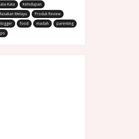
ata-Kata
Kehidupan
Masakan Melayu
Produk Review
blogger
food
madah
parenting
ips