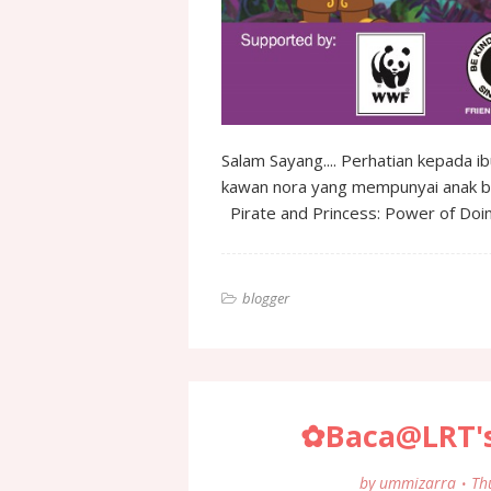
Salam Sayang.... Perhatian kepa
kawan nora yang mempunyai anak be
Pirate and Princess: Power of Doin
blogger
✿Baca@LRT's
by
ummizarra
Th