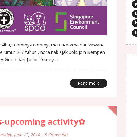
K
t
da ibu-ibu, mommy-mommy, mama-mama dan kawan-
rumur 2-7 tahun , nora nak ajak uols join Kempen
g Good dari Junior Disney . …
Read more
-upcoming activity✿
ursday, June 17, 2010
5 Comments