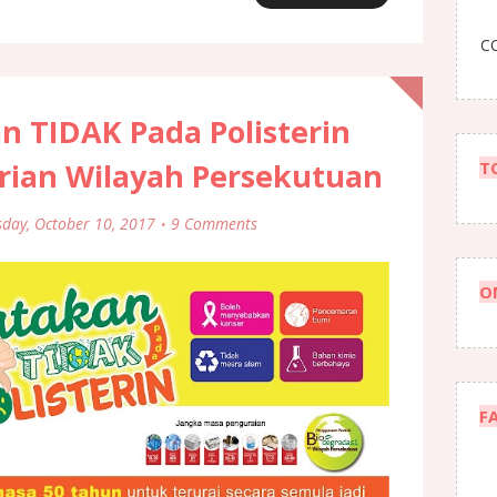
CO
 TIDAK Pada Polisterin
ian Wilayah Persekutuan
T
sday, October 10, 2017
9 Comments
O
F