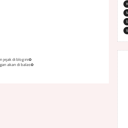
K
t
jejak di blog ini✿
ngan akan di balas✿