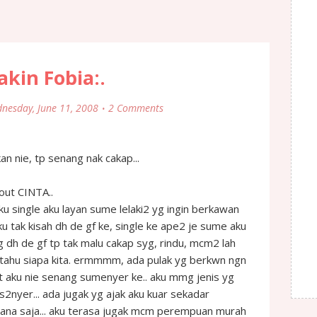
akin Fobia:.
nesday, June 11, 2008
2 Comments
n nie, tp senang nak cakap...
out CINTA..
ku single aku layan sume lelaki2 yg ingin berkawan
ku tak kisah dh de gf ke, single ke ape2 je sume aku
yg dh de gf tp tak malu cakap syg, rindu, mcm2 lah
ia tahu siapa kita. ermmmm, ada pulak yg berkwn ngn
t aku nie senang sumenyer ke.. aku mmg jenis yg
s2nyer... ada jugak yg ajak aku kuar sekadar
ana saja... aku terasa jugak mcm perempuan murah