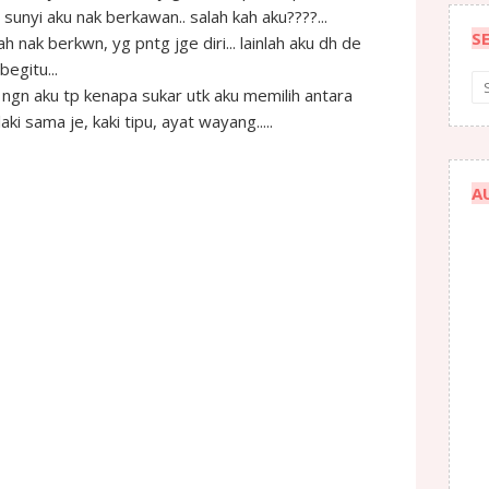
u sunyi aku nak berkawan.. salah kah aku????...
S
 nak berkwn, yg pntg jge diri... lainlah aku dh de
egitu...
n ngn aku tp kenapa sukar utk aku memilih antara
i sama je, kaki tipu, ayat wayang.....
A
 lama, kira dia cakap syg, rindu n mcm2 lah.. dalam
. aku pn dgn yakinnya terima si dia.. pada awalnyer
g terjadi aku perlu hadapinya... Selama konon2nya aku
i kereta, alasannya sukar krn tak de transport, aku bg
 kalo nak jumpa, start dr situ ht aku memberontak tak
alo dh syg bukn alsn mesti di utarakan.... fuhhhhhh
 kerana tak sampai ht... Masa tu dia OTW dr terengganu
u bg jua krn dia berjanji akan pulangkan sekian
rlukan duit tu utk membayar sesuatu, dia menghilagkan
apan.. hati ku dah berdetik bahawa aku takkan dpt duit tu
nya si dia sms menyatakan tidak dpt pulangkan duit