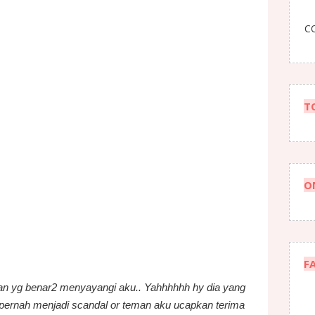
an ku.. MAna aku nak cari duit, mana aku nak mkn..
aku gfnye, sggup susah sng sama2.. tp ms aku susah dia
CO
n saja, tak reply sms sori dr dia.. aku ikhtiar cari
mkn krn mmg aku tak de duit. mse tu plak aku nak balik
dey aku rasakan.. tapi aku takkan minta pd family aku..
T
a je, masa nak dapatkan cinta kita sume sanggup mcm2
nipu belaka..
t dr sumber lain (ASB), hanya itu je penyelamat aku,
ara gaji. Kebetulan aku dapat duit komisyen.
 Allah meringankan beban ku.. Ada jua rezeki ku...
O
arlah aku terus menyepi....
F
nsan yg benar2 menyayangi aku.. Yahhhhhh hy dia yang
 pernah menjadi scandal or teman aku ucapkan terima