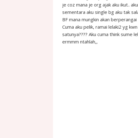
je coz mana je org ajak aku ikut.. ak
sementara aku single bg aku tak salah
BF mana mungkin akan berperangai b
Cuma aku pelik, ramai lelaki2 yg kw
satunya???? Aku cuma think sume lelak
ermmm ntahlah,,
Satu guy nie kwn lama dh ngn aku, mmg
ramai2 dia yg nampak syg sgt kat aku..
aku ragu2, tp aku pikirkan ape2 pon y
bercinta ngn dia, dia bercadang nak bel
mcm2 alsan krn bg aku banyak cara lain
percaya, mengapa mesti banyak alsan, k
akhirya aku pun beri duit aku padanya
lek ke KL, dlm aku pon tgh sengkek ak
haribulan.... wen tiba masanya aku pe
diri... puas aku sms, call, tp tiada jaw
seperti yg di janjikan. Pada keesokkan