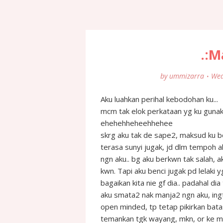
.:M
by
ummizarra
Wed
Aku luahkan perihal kebodohan ku...
mcm tak elok perkataan yg ku gunaka
ehehehheheehhehee
skrg aku tak de sape2, maksud ku b
terasa sunyi jugak, jd dlm tempoh a
ngn aku.. bg aku berkwn tak salah, a
kwn. Tapi aku benci jugak pd lelaki 
bagaikan kita nie gf dia.. padahal d
aku smata2 nak manja2 ngn aku, ing
open minded, tp tetap pikirkan bata
temankan tgk wayang, mkn, or ke m