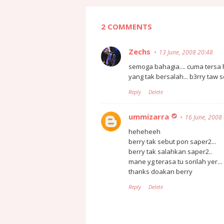
2 COMMENTS
Zechs
13 June, 2008 20:48
semoga bahagia.... cuma tersa h
yang tak bersalah... b3rry taw se
Reply
Delete
ummizarra
16 June, 2008
heheheeh
berry tak sebut pon saper2...
berry tak salahkan saper2..
mane yg terasa tu sorilah yer...
thanks doakan berry
Reply
Delete