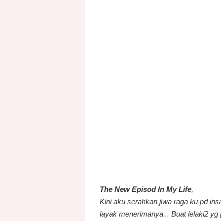
ku... Masa tu Tuhan je yg tahu perasa
Ya Allah aku tertipu lagi. si dia kata 
diamkan diri...
Aku pn tak mau banyak cakap aku diam ka
duit utk bayar bill.. aku sanggup tak 
kmpg.. tinggal 50 je dlm tgn, betapa se
Aku tak yakin lgi pd lelaki, sume sam
janji di lontarkan... sudahnya semua pe
Alhamdulillah aku berjaya dapatkan dui
aku keluarkan utk perbelanjaan sement
Alhamdulillah dalam keterdesakkan aku
Aku takkan melayan lagi lelaki ini.. Bi
Aku tak percaya padanya lagi...
The New Episod In My Life
,
Kini aku serahkan jiwa raga ku pd i
layak menerimanya... Buat lelaki2 yg