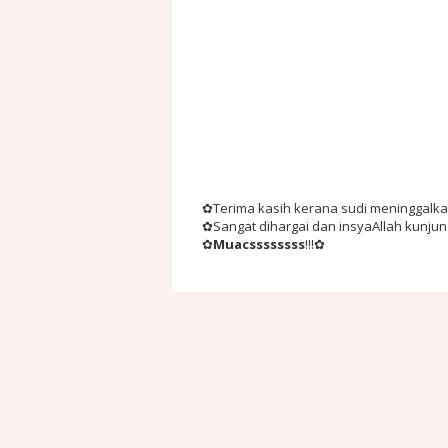
✿Terima kasih kerana sudi meninggalkan 
✿Sangat dihargai dan insyaAllah kunju
✿
Muacssssssss
!!!✿