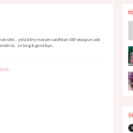
P
ati sikit.... yela b3rry macam salahkan XBF wlaupun ade
ndiri la... so long & good bye...
 09:06
T