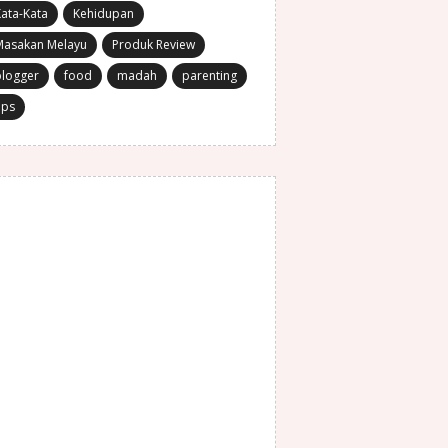
ata-Kata
Kehidupan
Masakan Melayu
Produk Review
blogger
food
madah
parenting
ips