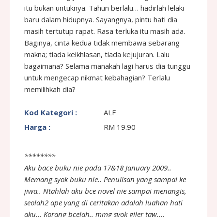
itu bukan untuknya. Tahun berlalu… hadirlah lelaki
baru dalam hidupnya. Sayangnya, pintu hati dia
masih tertutup rapat. Rasa terluka itu masih ada.
Baginya, cinta kedua tidak membawa sebarang
makna; tiada keikhlasan, tiada kejujuran. Lalu
bagaimana? Selama manakah lagi harus dia tunggu
untuk mengecap nikmat kebahagian? Terlalu
memilihkah dia?
Kod Kategori :
ALF
Harga :
RM 19.90
********
Aku bace buku nie pada 17&18 January 2009..
Memang syok buku nie.. Penulisan yang sampai ke
jiwa.. Ntahlah aku bce novel nie sampai menangis,
seolah2 ape yang di ceritakan adalah luahan hati
aku... Korang bcelah.. mmg syok giler taw....