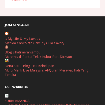
August
(1)
July
(2)
June
(2)
JOM SINGGAH
April
(1)
.:: My Life & My Loves ::.
January
(1)
Matilda Chocolate Cake by Gula Cakery
October
(1)
Blog Sihatimerahjambu
Meremis di Pantai Teluk Kubor Port Dickson
September
(2)
April
(3)
Denaihati – Blog Tips Kehidupan
Mufti Menk Live Malaysia: Al-Quran Merawat Hati Yang
March
(1)
Terluka
February
(2)
broframestone
GSL WARRIOR
Watsons Get Active Carnival 2026 Meriahkan Stadium Merdeka
January
(1)
dengan Gaya Hidup Sihat
December
(1)
SURIA AMANDA
SHALIMAR YUSOF