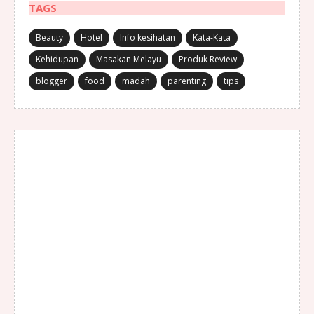
TAGS
Beauty
Hotel
Info kesihatan
Kata-Kata
Kehidupan
Masakan Melayu
Produk Review
blogger
food
madah
parenting
tips