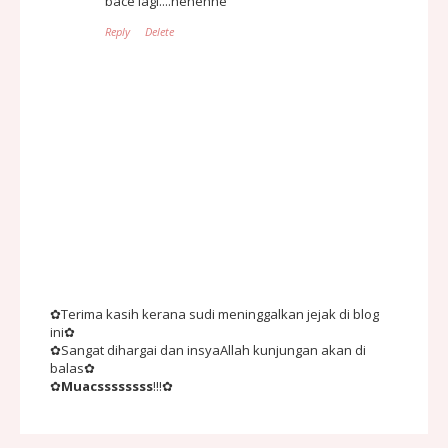
bace lagi....hehehhe
Reply
Delete
✿Terima kasih kerana sudi meninggalkan jejak di blog
ini✿
✿Sangat dihargai dan insyaAllah kunjungan akan di
balas✿
✿
Muacssssssss
!!!✿