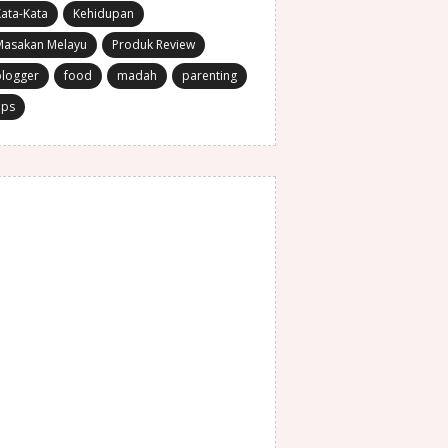
ata-Kata
Kehidupan
Masakan Melayu
Produk Review
blogger
food
madah
parenting
ips