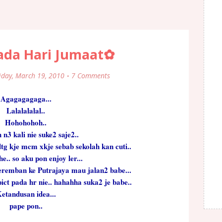
ada Hari Jumaat✿
iday, March 19, 2010
7 Comments
Agagagagaga...
Lalalalalal..
Hohohohoh..
n3 kali nie suke2 saje2..
dtg kje mcm xkje sebab sekolah kan cuti..
he..
so aku pon enjoy ler...
seremban
ke Putrajaya
mau jalan2 babe...
ict pada hr nie..
hahahha
suka2 je babe..
etandusan idea...
pape pon..