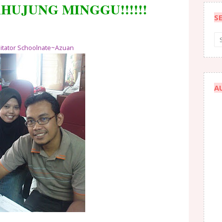
HUJUNG MINGGU!!!!!!
S
ilitator Schoolnate~Azuan
A