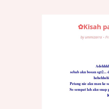
✿Kisah p
by
ummizarra
Fr
Adehhhh 
sebab aku bosan sgt2...
hehehheh
Petang nie aku mau ke 
So sempat lah aku snap p
K