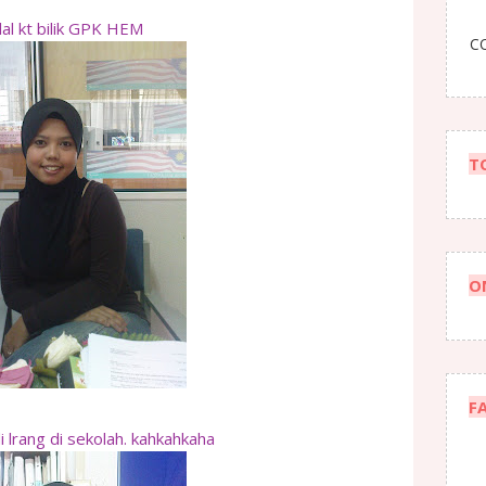
lal kt bilik GPK HEM
CO
T
O
F
i lrang di sekolah. kahkahkaha