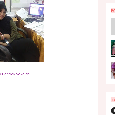
P
 Pondok Sekolah
T