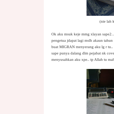
(nie lah
Ok aku msuk keje mmg xlayan sape2… 
pengetua jdapat lagi mslh akaun tahun
buat MIGRAN menyerang aku lg r tu.. 
sape punya dalang dlm pejabat nk cove
menyusahkan aku xpe.. tp Allah tu ma