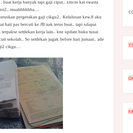
buat kerja banyak tapi gaji ciput.. xmcm kat swasta
baloi2.. muahhhhhha…
CO
uruskan pergerakan gaji cikgu2..
Kelulusan kew.8 aku
at hati pas bercuti ke JB nak terus buat.. tapi xdapat
terpakse settlekan kerja lain.. kne update buku tunai
uti sekolah..
So settlekan jugak before hari jumaat.. ade
T
aji2 cikgu…
O
F