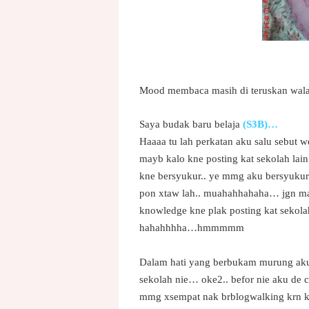
Mood membaca masih di teruskan walau
Saya budak baru belaja
(S3B)…
Haaaa tu lah perkatan aku salu sebut w
mayb kalo kne posting kat sekolah la
kne bersyukur.. ye mmg aku bersyukur
pon xtaw lah.. muahahhahaha… jgn mar
knowledge kne plak posting kat seko
hahahhhha…hmmmmm
Dalam hati yang berbukam murung aku
sekolah nie… oke2.. befor nie aku de 
mmg xsempat nak brblogwalking krn k