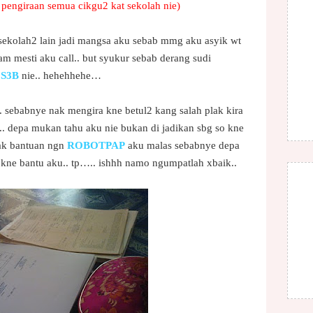
 pengiraan semua cikgu2 kat sekolah nie)
sekolah2 lain jadi mangsa aku sebab mmg aku asyik wt
am mesti aku call.. but syukur sebab derang sudi
g
S3B
nie.. hehehhehe…
 sebabnye nak mengira kne betul2 kang salah plak kira
.. depa mukan tahu aku nie bukan di jadikan sbg so kne
tak bantuan ngn
ROBOTPAP
aku malas sebabnye depa
 kne bantu aku.. tp….. ishhh namo ngumpatlah xbaik..