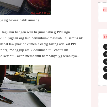
P
 kje yg bawak balik rumah)
lagi aku hangen wen hr jumat aku g PPD ngn
T
 2009 jagaan org lain bertimbun2 masalah.. tu semua nk
dapat taw plak dokumen aku yg hilang ade kat PPD..
r org lme sggup amik dokumen tu.. chetttt nk
K
ha ketahui.. akan membantu hambanya yg teraniaya..
t