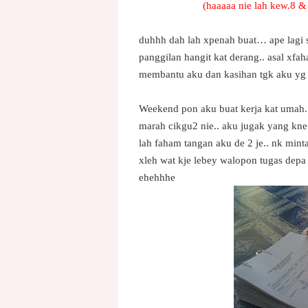
(
haaaaa nie lah kew.8 &
duhhh dah lah xpenah buat… ape lagi 
panggilan hangit kat derang.. asal xfah
membantu aku dan kasihan tgk aku y
Weekend pon aku buat kerja kat umah..
marah cikgu2 nie.. aku jugak yang kne
lah faham tangan aku de 2 je.. nk min
xleh wat kje lebey walopon tugas depa
ehehhhe