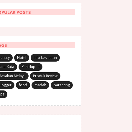
OPULAR POSTS
AGS
Beauty
Hotel
Info kesihatan
ata-Kata
Kehidupan
Masakan Melayu
Produk Review
blogger
food
madah
parenting
ips