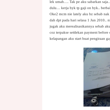
lek umah…. Tak pe aku sabarkan saja… 
dulu… kerja byk tp gaji on byk.. ber
Oke2 mcm nie lately aku bz sebab nak 
dah dpt pada hari selasa 1 Jun 2010.. ni
jugak aku merealisasikannya sebab aku 
coz terpakse settlekan payment before c
kelapangan aku start buat pengiraan g