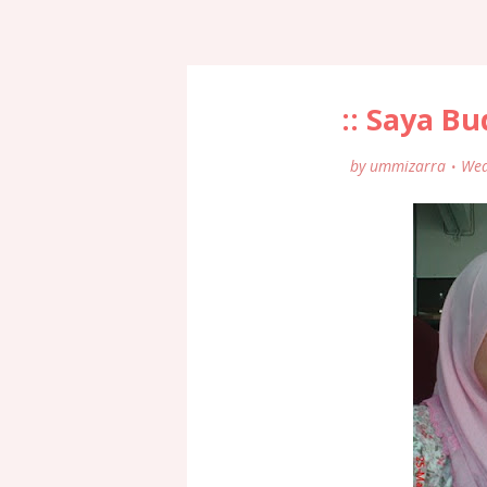
:: Saya Bu
by
ummizarra
Wed