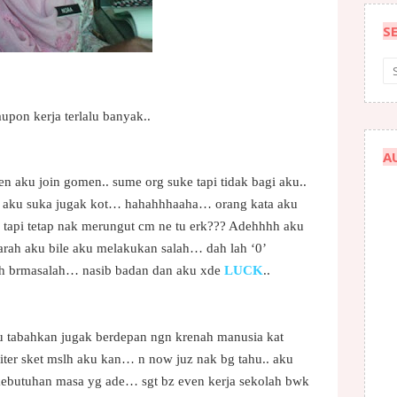
S
pon kerja terlalu banyak..
A
en aku join gomen.. sume org suke tapi tidak bagi aku..
in aku suka jugak kot… hahahhhaaha… orang kata aku
 tapi tetap nak merungut cm ne tu erk??? Adehhhh aku
ah aku bile aku melakukan salah… dah lah ‘0’
lah brmasalah… nasib badan dan aku xde
LUCK
..
 tabahkan jugak berdepan ngn krenah manusia kat
citer sket mslh aku kan… n now juz nak bg tahu.. aku
ebutuhan masa yg ade… sgt bz even kerja sekolah bwk