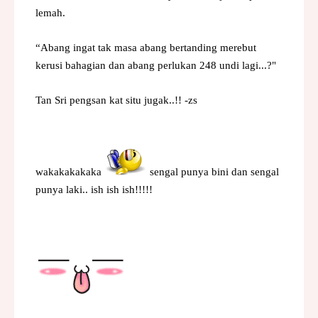
lemah.
“Abang ingat tak masa abang bertanding merebut
kerusi bahagian dan abang perlukan 248 undi lagi...?"
Tan Sri pengsan kat situ jugak..!! -zs
wakakakakaka
sengal punya bini dan sengal
punya laki.. ish ish ish!!!!!