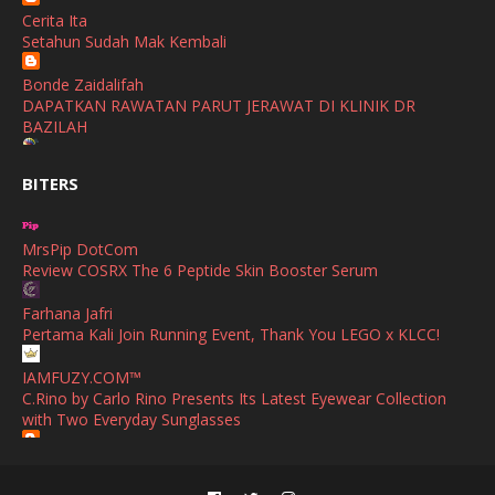
Cerita Ita
October
(2)
Setahun Sudah Mak Kembali
September
(2)
Bonde Zaidalifah
August
(4)
DAPATKAN RAWATAN PARUT JERAWAT DI KLINIK DR
BAZILAH
July
(1)
Ana Suhana
June
(4)
BITERS
Huawei Pura 90s Series & Huawei Freeclip 2 S Now Available
In Malaysia
May
(4)
MrsPip DotCom
April
(5)
Azlinda Alin Malaysian Parenting Lifestyle Beauty Blogs
Review COSRX The 6 Peptide Skin Booster Serum
HUAWEI PURA 90s SERIES MOBILE IMAGING AND ALL-
March
(3)
SCENARIO INNOVATION
Farhana Jafri
February
(4)
Pertama Kali Join Running Event, Thank You LEGO x KLCC!
Shuhaida Kabdy
Sanah Helwah Adik Sayang
January
(4)
IAMFUZY.COM™
C.Rino by Carlo Rino Presents Its Latest Eyewear Collection
Cerita Ceriti Ceritu Mamapipie
December
(12)
with Two Everyday Sunglasses
Senarai Lengkap 24 Hotel, Resort & Chalet di Teluk Nipah
Pulau Pangkor Perak beserta Contact Number & Maklumat
October
(1)
Fieza Sani
Pool
Bekas Simpan Makanan Hadiah Praktikal Untuk Orang Baru
September
(1)