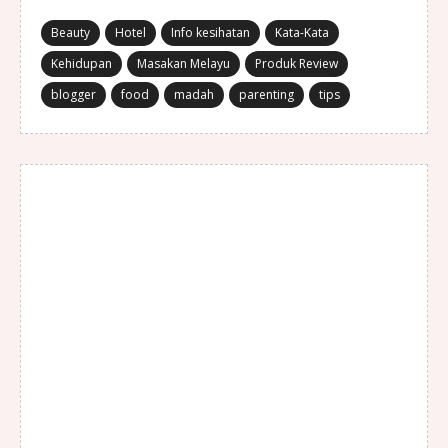
Beauty
Hotel
Info kesihatan
Kata-Kata
Kehidupan
Masakan Melayu
Produk Review
blogger
food
madah
parenting
tips