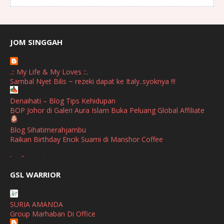
August
(1)
July
(2)
June
(2)
JOM SINGGAH
April
(1)
.:: My Life & My Loves ::.
January
(1)
Sambal Nyet Bilis ~ rezeki dapat ke Italy..syoknya !!!
October
(1)
Denaihati – Blog Tips Kehidupan
BOP Johor di Galeri Aura Islam Buka Peluang Global Affiliate
September
(2)
April
(3)
Blog Sihatimerahjambu
Raikan Birthday Encik Suami di Manshor Coffee
March
(1)
broframestone
February
(2)
PerySmith AirStick Pro Tampil Dengan Rekaan Ultra Nipis
GSL WARRIOR
Buatan Malaysia
January
(1)
SHALIMAR YUSOF
December
(1)
SURIA AMANDA
Selamat Maju Jaya Untuk Puan Intan
Group Marhaban Di Office
November
(2)
Show All