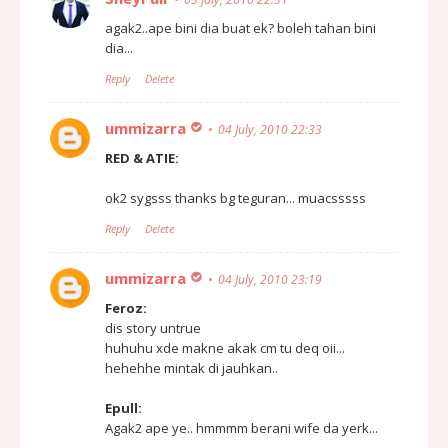
agak2..ape bini dia buat ek? boleh tahan bini
dia...
Reply
Delete
ummizarra
04 July, 2010 22:33
RED & ATIE:
ok2 sygsss thanks bg teguran... muacsssss
Reply
Delete
ummizarra
04 July, 2010 23:19
Feroz:
dis story untrue
huhuhu xde makne akak cm tu deq oii...
hehehhe mintak di jauhkan..
Epull:
Agak2 ape ye.. hmmmm berani wife da yerk...