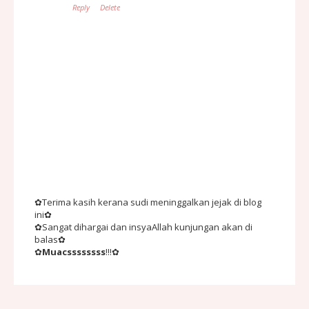
Reply
Delete
✿Terima kasih kerana sudi meninggalkan jejak di blog
ini✿
✿Sangat dihargai dan insyaAllah kunjungan akan di
balas✿
✿
Muacssssssss
!!!✿