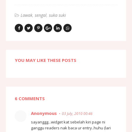
Lawak
sengal
suka suki
YOU MAY LIKE THESE POSTS
6 COMMENTS
Anonymous
03 July, 2010 00:46
sayanggg...widget kat sebelah kiri page ni
ganggu readers nak baca ur entry..huhu (lari