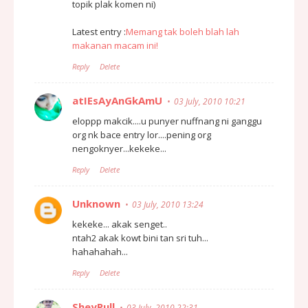
topik plak komen ni)
Latest entry :
Memang tak boleh blah lah
makanan macam ini!
Reply
Delete
atIEsAyAnGkAmU
03 July, 2010 10:21
eloppp makcik....u punyer nuffnang ni ganggu
org nk bace entry lor....pening org
nengoknyer...kekeke...
Reply
Delete
Unknown
03 July, 2010 13:24
kekeke... akak senget..
ntah2 akak kowt bini tan sri tuh...
hahahahah...
Reply
Delete
SheyPull
03 July, 2010 22:31