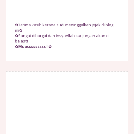
✿Terima kasih kerana sudi meninggalkan jejak di blog
ini✿
✿Sangat dihargai dan insyaAllah kunjungan akan di
balas✿
✿
Muacssssssss
!!!✿