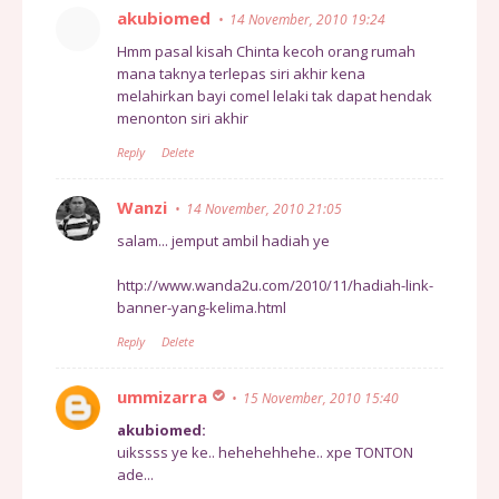
akubiomed
14 November, 2010 19:24
Hmm pasal kisah Chinta kecoh orang rumah
mana taknya terlepas siri akhir kena
melahirkan bayi comel lelaki tak dapat hendak
menonton siri akhir
Reply
Delete
Wanzi
14 November, 2010 21:05
salam... jemput ambil hadiah ye
http://www.wanda2u.com/2010/11/hadiah-link-
banner-yang-kelima.html
Reply
Delete
ummizarra
15 November, 2010 15:40
akubiomed:
uikssss ye ke.. hehehehhehe.. xpe TONTON
ade...