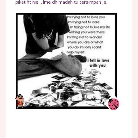
pikat ht nie… lme dh madah tu tersimpan je…