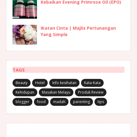
Kebaikan Evening Primrose Oil (EPO)
Ikatan Cinta | Majlis Pertunangan
Yang Simple
TAGS
Beauty
Hotel
Info kesihatan
Kata-Kata
Kehidupan
Masakan Melayu
Produk Review
blogger
food
madah
parenting
tips