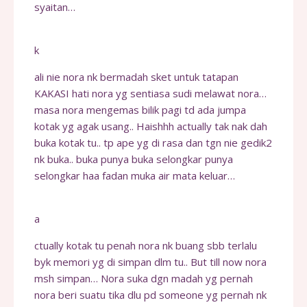
syaitan…
k
ali nie nora nk bermadah sket untuk tatapan
KAKASI hati nora yg sentiasa sudi melawat nora…
masa nora mengemas bilik pagi td ada jumpa
kotak yg agak usang.. Haishhh actually tak nak dah
buka kotak tu.. tp ape yg di rasa dan tgn nie gedik2
nk buka.. buka punya buka selongkar punya
selongkar haa fadan muka air mata keluar…
a
ctually kotak tu penah nora nk buang sbb terlalu
byk memori yg di simpan dlm tu.. But till now nora
msh simpan… Nora suka dgn madah yg pernah
nora beri suatu tika dlu pd someone yg pernah nk