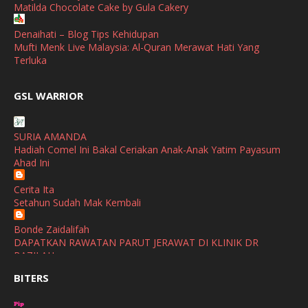
Matilda Chocolate Cake by Gula Cakery
September
(2)
April
(3)
Denaihati – Blog Tips Kehidupan
Mufti Menk Live Malaysia: Al-Quran Merawat Hati Yang
March
(1)
Terluka
February
(2)
broframestone
GSL WARRIOR
Watsons Get Active Carnival 2026 Meriahkan Stadium Merdeka
January
(1)
dengan Gaya Hidup Sihat
December
(1)
SURIA AMANDA
SHALIMAR YUSOF
Hadiah Comel Ini Bakal Ceriakan Anak-Anak Yatim Payasum
November
(2)
Selamat Maju Jaya Untuk Puan Intan
Ahad Ini
Show All
October
(2)
Cerita Ita
September
(2)
Setahun Sudah Mak Kembali
August
(4)
Bonde Zaidalifah
DAPATKAN RAWATAN PARUT JERAWAT DI KLINIK DR
July
(1)
BAZILAH
June
(4)
BITERS
Ana Suhana
Huawei Pura 90s Series & Huawei Freeclip 2 S Now Available
May
(4)