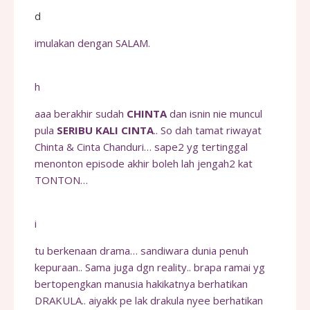
d
imulakan dengan SALAM.
h
aaa berakhir sudah
CHINTA
dan isnin nie muncul
pula
SERIBU KALI CINTA
.. So dah tamat riwayat
Chinta & Cinta Chanduri… sape2 yg tertinggal
menonton episode akhir boleh lah jengah2 kat
TONTON…
i
tu berkenaan drama… sandiwara dunia penuh
kepuraan.. Sama juga dgn reality.. brapa ramai yg
bertopengkan manusia hakikatnya berhatikan
DRAKULA.. aiyakk pe lak drakula nyee berhatikan