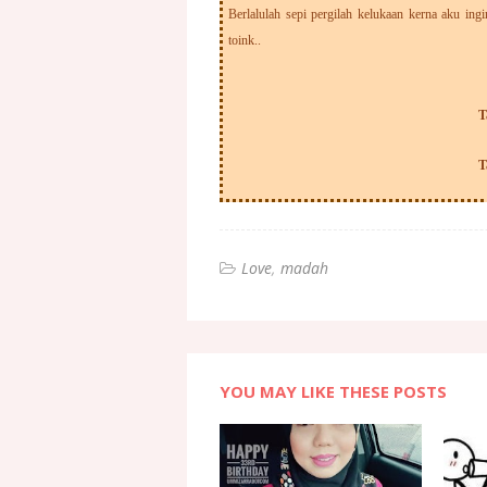
Berlalulah sepi pergilah kelukaan kerna aku ing
toink..
T
T
Love
madah
YOU MAY LIKE THESE POSTS