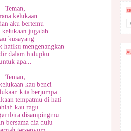
Teman,
S
rana kelukaan
dan aku bertemu
 kelukaan jugalah
au kusayang
k hatiku mengenangkan
A
dir dalam hidupku
untuk apa...
Teman,
kelukaan kau benci
lukaan kita berjumpa
ukaan tempatmu di hati
ahlah kau ragu
 gembira disampingmu
n bersama dia dulu
pernah tersenyum