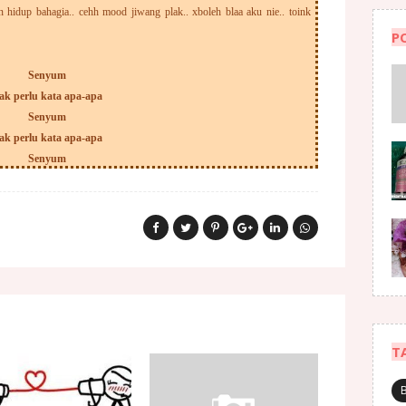
in hidup bahagia.. cehh mood jiwang plak.. xboleh blaa aku nie.. toink
P
Senyum
ak perlu kata apa-apa
Senyum
ak perlu kata apa-apa
Senyum
T