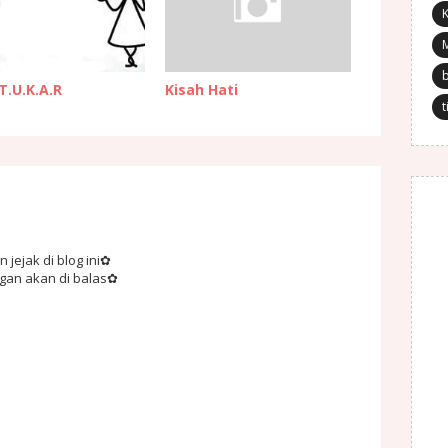
K
.T.U.K.A.R
Kisah Hati
t
jejak di blog ini✿
ngan akan di balas✿