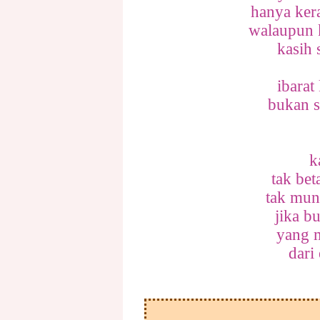
hanya ker
walaupun 
kasih
ibarat
bukan s
k
tak be
tak mun
jika b
yang m
dari