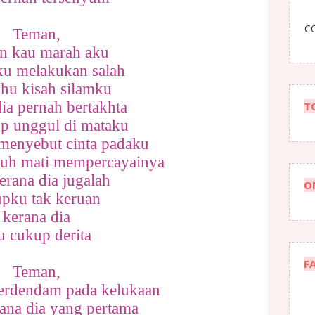
CO
Teman,
an kau marah aku
ku melakukan salah
ahu kisah silamku
ia pernah bertakhta
T
up unggul di mataku
 menyebut cinta padaku
ruh mati mempercayainya
kerana dia jugalah
O
upku tak keruan
kerana dia
u cukup derita
F
Teman,
berdendam pada kelukaan
ana dia yang pertama