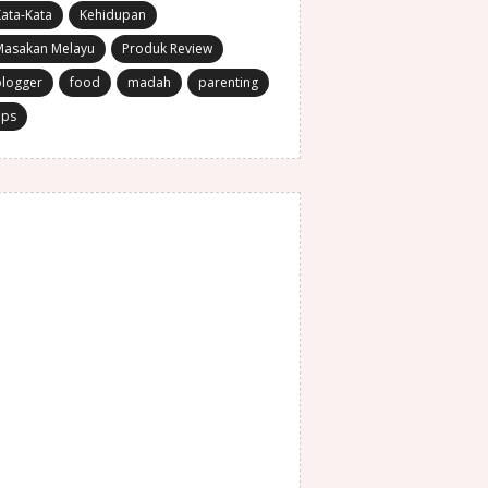
ata-Kata
Kehidupan
Masakan Melayu
Produk Review
blogger
food
madah
parenting
ips