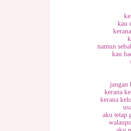
ke
kau 
kerana
k
namun seba
kau ha
jangan 
kerana ke
kerana kel
us
aku tetap
walaupu
aku 