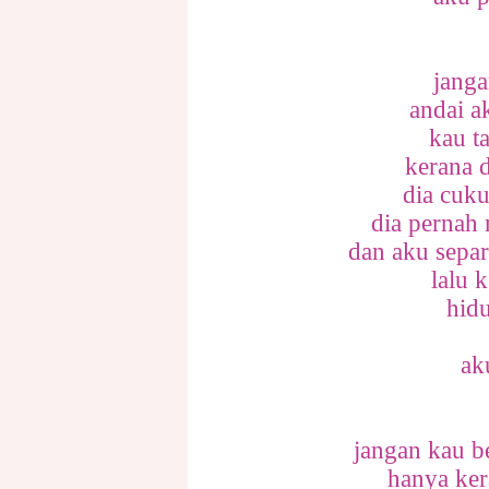
jang
andai a
kau t
kerana d
dia cuk
dia pernah
dan aku sepa
lalu 
hid
ak
jangan kau 
hanya ker