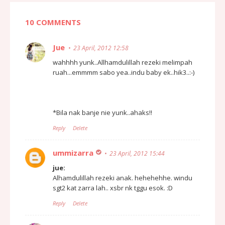
10 COMMENTS
Jue
23 April, 2012 12:58
wahhhh yunk..Allhamdulillah rezeki melimpah
ruah...emmmm sabo yea..indu baby ek..hik3..:-)
*Bila nak banje nie yunk..ahaks!!
Reply
Delete
ummizarra
23 April, 2012 15:44
jue:
Alhamdulillah rezeki anak. hehehehhe. windu
sgt2 kat zarra lah.. xsbr nk tggu esok. :D
Reply
Delete