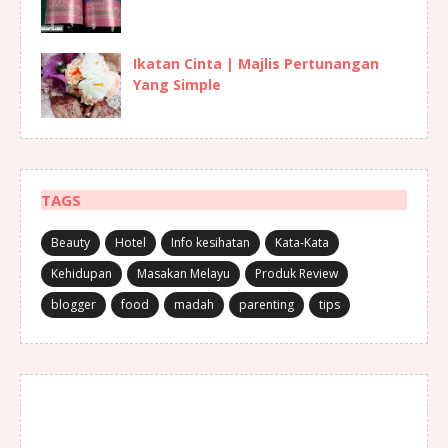
Ikatan Cinta | Majlis Pertunangan
Yang Simple
TAGS
Beauty
Hotel
Info kesihatan
Kata-Kata
Kehidupan
Masakan Melayu
Produk Review
blogger
food
madah
parenting
tips