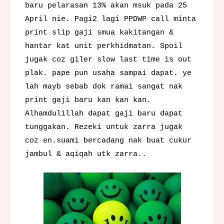
baru pelarasan 13% akan msuk pada 25
April nie. Pagi2 lagi PPDWP call minta
print slip gaji smua kakitangan &
hantar kat unit perkhidmatan. Spoil
jugak coz giler slow last time is out
plak. pape pun usaha sampai dapat. ye
lah mayb sebab dok ramai sangat nak
print gaji baru kan kan kan.
Alhamdulillah dapat gaji baru dapat
tunggakan. Rezeki untuk zarra jugak
coz en.suami bercadang nak buat cukur
jambul & aqiqah utk zarra..