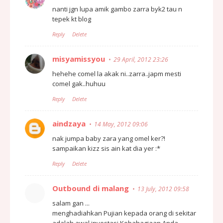
nanti jgn lupa amik gambo zarra byk2 tau n
tepek kt blog
Reply
Delete
misyamissyou
29 April, 2012 23:26
hehehe comel la akak ni..zarra..japm mesti
comel gak..huhuu
Reply
Delete
aindzaya
14 May, 2012 09:06
nak jumpa baby zara yang omel ker?!
sampaikan kizz sis ain kat dia yer :*
Reply
Delete
Outbound di malang
13 July, 2012 09:58
salam gan ...
menghadiahkan Pujian kepada orang di sekitar
adalah awal investasi Kebahagiaan Anda...