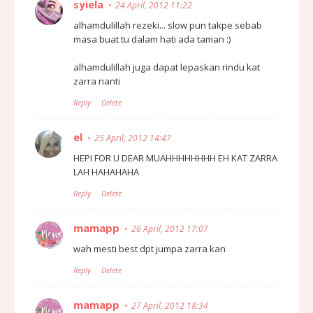
syiela
24 April, 2012 11:22
alhamdulillah rezeki... slow pun takpe sebab
masa buat tu dalam hati ada taman :)
alhamdulillah juga dapat lepaskan rindu kat
zarra nanti
Reply
Delete
el
25 April, 2012 14:47
HEPI FOR U DEAR MUAHHHHHHHH EH KAT ZARRA
LAH HAHAHAHA
Reply
Delete
mamapp
26 April, 2012 17:07
wah mesti best dpt jumpa zarra kan
Reply
Delete
mamapp
27 April, 2012 18:34