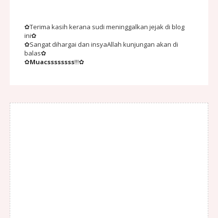
✿Terima kasih kerana sudi meninggalkan jejak di blog
ini✿
✿Sangat dihargai dan insyaAllah kunjungan akan di
balas✿
✿
Muacssssssss
!!!✿