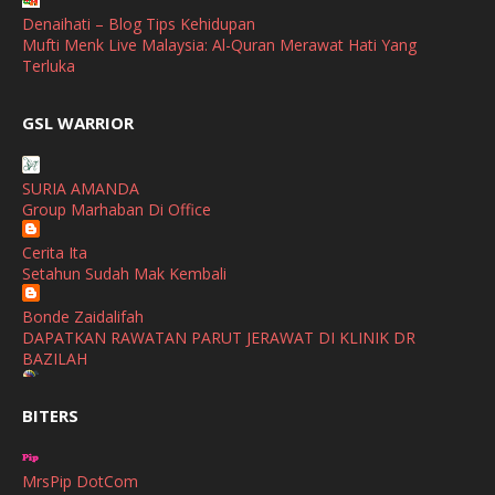
April
(3)
Denaihati – Blog Tips Kehidupan
Mufti Menk Live Malaysia: Al-Quran Merawat Hati Yang
March
(1)
Terluka
February
(2)
broframestone
GSL WARRIOR
PerySmith AirStick Pro Tampil Dengan Rekaan Ultra Nipis
January
(1)
Buatan Malaysia
December
(1)
SURIA AMANDA
SHALIMAR YUSOF
Group Marhaban Di Office
November
(2)
Selamat Maju Jaya Untuk Puan Intan
Show All
Cerita Ita
October
(2)
Setahun Sudah Mak Kembali
September
(2)
Bonde Zaidalifah
August
(4)
DAPATKAN RAWATAN PARUT JERAWAT DI KLINIK DR
BAZILAH
July
(1)
Ana Suhana
June
(4)
BITERS
Huawei Pura 90s Series & Huawei Freeclip 2 S Now Available
In Malaysia
May
(4)
MrsPip DotCom
April
(5)
Azlinda Alin Malaysian Parenting Lifestyle Beauty Blogs