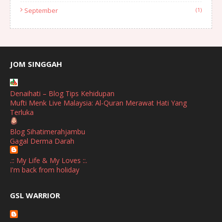
September
(1)
August
(1)
July
(2)
June
(2)
JOM SINGGAH
April
(1)
Denaihati – Blog Tips Kehidupan
January
(1)
Mufti Menk Live Malaysia: Al-Quran Merawat Hati Yang
Terluka
October
(1)
Blog Sihatimerahjambu
September
(2)
Gagal Derma Darah
April
(3)
.:: My Life & My Loves ::.
March
(1)
I'm back from holiday
February
(2)
broframestone
GSL WARRIOR
Watsons Get Active Carnival 2026 Meriahkan Stadium Merdeka
January
(1)
dengan Gaya Hidup Sihat
December
(1)