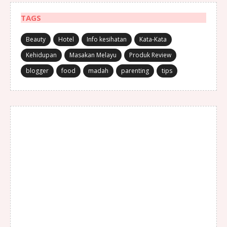
TAGS
Beauty
Hotel
Info kesihatan
Kata-Kata
Kehidupan
Masakan Melayu
Produk Review
blogger
food
madah
parenting
tips