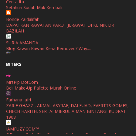
Cerita Ita
SHALIMAR YUSOF
Setahun Sudah Mak Kembali
November
(2)
Selamat Maju Jaya Untuk Puan Intan
Show All
Bonde Zaidalifah
October
(2)
DAPATKAN RAWATAN PARUT JERAWAT DI KLINIK DR
September
(2)
BAZILAH
August
(4)
SURIA AMANDA
Blog Kawan Kawan Kena Removed? Why....
July
(1)
Ana Suhana
June
(4)
BITERS
Huawei Pura 90s Series & Huawei Freeclip 2 S Now Available
In Malaysia
May
(4)
MrsPip DotCom
April
(5)
Azlinda Alin Malaysian Parenting Lifestyle Beauty Blogs
Beli Make-Up Pallette Murah Online
HUAWEI PURA 90s SERIES MOBILE IMAGING AND ALL-
March
(3)
SCENARIO INNOVATION
Farhana Jafri
February
(4)
ZARIF GHAZZI, AKMAL ASYRAF, DAI FUAD, EVERTTS GOMES,
Shuhaida Kabdy
CHECH HARITH, SERTAI MIERUL AIMAN BINTANGI KUDRAT
Sanah Helwah Adik Sayang
January
(4)
1968
Cerita Ceriti Ceritu Mamapipie
December
(12)
IAMFUZY.COM™
Senarai Lengkap 24 Hotel, Resort & Chalet di Teluk Nipah
C.Rino by Carlo Rino Presents Its Latest Eyewear Collection
(1)