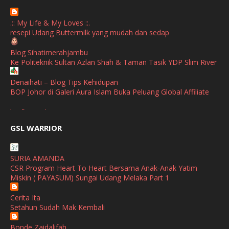
April
(1)
.:: My Life & My Loves ::.
January
(1)
resepi Udang Buttermilk yang mudah dan sedap
October
(1)
Blog Sihatimerahjambu
Ke Politeknik Sultan Azlan Shah & Taman Tasik YDP Slim River
September
(2)
April
(3)
Denaihati – Blog Tips Kehidupan
BOP Johor di Galeri Aura Islam Buka Peluang Global Affiliate
March
(1)
broframestone
February
(2)
PerySmith AirStick Pro Tampil Dengan Rekaan Ultra Nipis
GSL WARRIOR
Buatan Malaysia
January
(1)
SHALIMAR YUSOF
December
(1)
SURIA AMANDA
Selamat Maju Jaya Untuk Puan Intan
CSR Program Heart To Heart Bersama Anak-Anak Yatim
November
(2)
Show All
Miskin ( PAYASUM) Sungai Udang Melaka Part 1
October
(2)
Cerita Ita
September
(2)
Setahun Sudah Mak Kembali
August
(4)
Bonde Zaidalifah