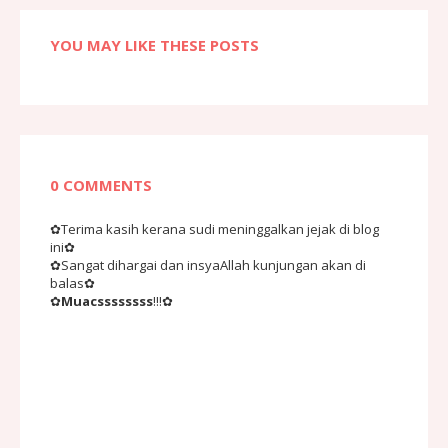
YOU MAY LIKE THESE POSTS
0 COMMENTS
✿Terima kasih kerana sudi meninggalkan jejak di blog
ini✿
✿Sangat dihargai dan insyaAllah kunjungan akan di
balas✿
✿
Muacssssssss
!!!✿