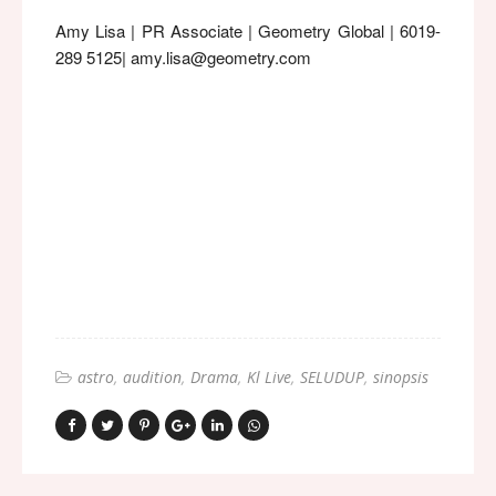
Amy Lisa | PR Associate | Geometry Global | 6019-
289 5125| amy.lisa@geometry.com
astro
audition
Drama
Kl Live
SELUDUP
sinopsis