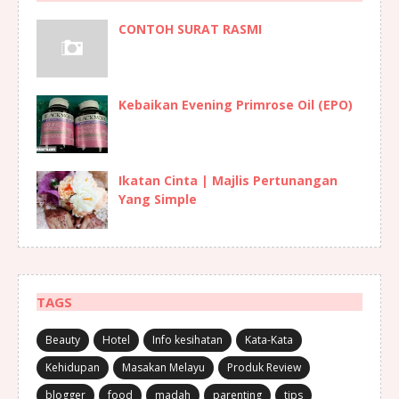
CONTOH SURAT RASMI
Kebaikan Evening Primrose Oil (EPO)
Ikatan Cinta | Majlis Pertunangan
Yang Simple
TAGS
Beauty
Hotel
Info kesihatan
Kata-Kata
Kehidupan
Masakan Melayu
Produk Review
blogger
food
madah
parenting
tips