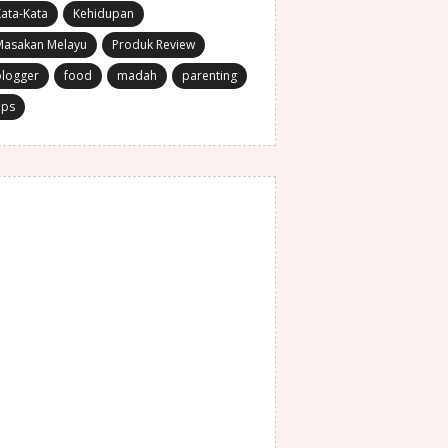
ata-Kata
Kehidupan
Masakan Melayu
Produk Review
blogger
food
madah
parenting
ips