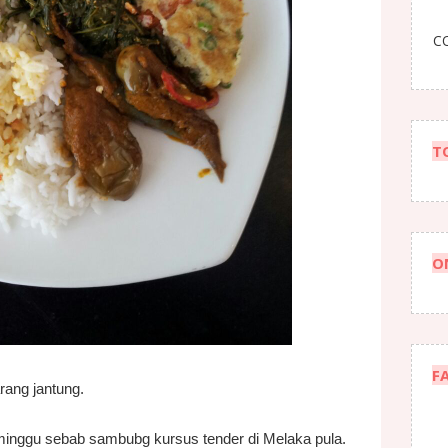
CO
T
O
F
rang jantung.
eminggu sebab sambubg kursus tender di Melaka pula.