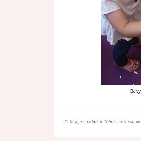
Baby
blogger
cabaran30hari
contest
ke