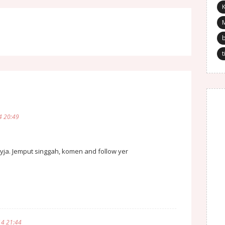
K
t
4 20:49
a. Jemput singgah, komen and follow yer
14 21:44