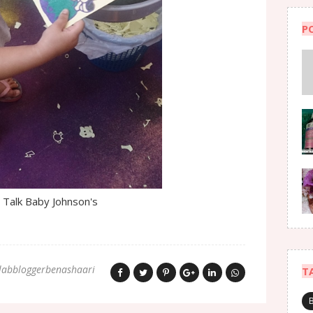
P
 Talk Baby Johnson's
labbloggerbenashaari
T