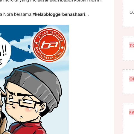
CO
ada Nora bersama
#kelabbloggerbenashaari
...
T
O
F