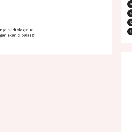
K
jejak di blog ini✿
t
ngan akan di balas✿