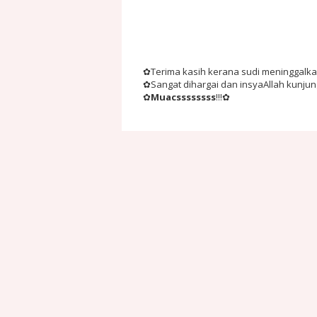
✿Terima kasih kerana sudi meninggalkan 
✿Sangat dihargai dan insyaAllah kunju
✿
Muacssssssss
!!!✿