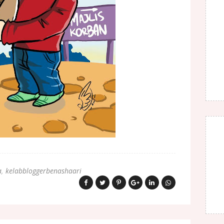
a
kelabbloggerbenashaari