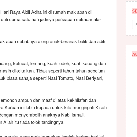
S
ri Raya Aidil Adha ini di rumah mak abah di
uti cuma satu hari jadinya persiapan sekadar ala-
ak abah sebabnya along anak-beranak balik dan adik
A
dang, ketupat, lemang, kuah lodeh, kuah kacang dan
t masih dikekalkan. Tidak seperti tahun-tahun sebelum
k biasa sahaja seperti Nasi Tomato, Nasi Beriyani,
 memohon ampun dan maaf di atas kekhilafan dan
a Korban ini lebih kepada untuk kita mengingati Kisah
 dengan menyembelih anaknya Nabi Ismail.
llah itu tiada tolok tandingnya.
mereka yang melaksanakan ibadah korban hari ini.