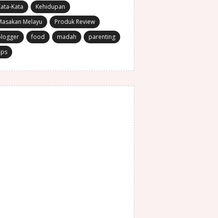
ata-Kata
Kehidupan
Masakan Melayu
Produk Review
blogger
food
madah
parenting
ips