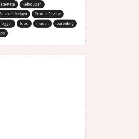
ata-Kata
Kehidupan
Masakan Melayu
Produk Review
blogger
food
madah
parenting
ips