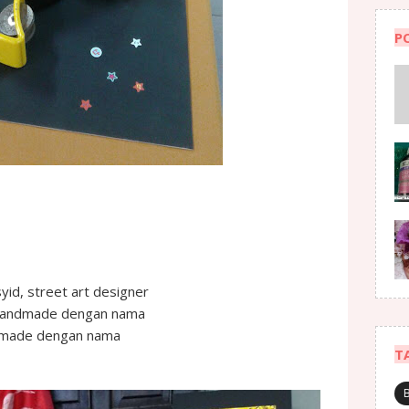
P
syid, street art designer
n handmade dengan nama
ndmade dengan nama
T