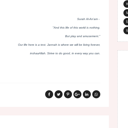
K
Surah Al-An'am -
"And this life of this world is nothing.
t
But play and amusement."
Our life here is a test. Jannah is where we will be living forever,
inshaaAllah. Strive to do good, in every way you can.