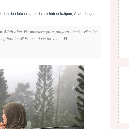
 dan doa kita or lafaz dalam hati sekalipun, Allah dengar.
m Allah after He answers your prayers
, thanks Him for
ng Him for all He has done for you
.