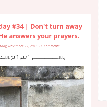
ay #34 | Don't turn away
 He answers your prayers.
sday, November 23, 2016
1 Comments
بِسۡـــــــــمِ ٱللهِ ٱلرَّحۡـمَـٰ