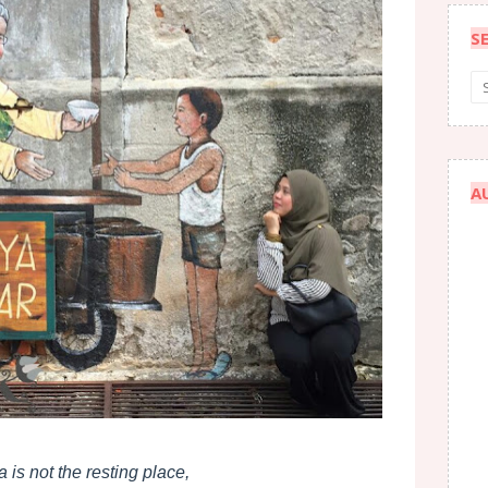
S
A
 is not the resting place,