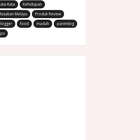
ata-Kata
Kehidupan
Masakan Melayu
Produk Review
blogger
food
madah
parenting
ips