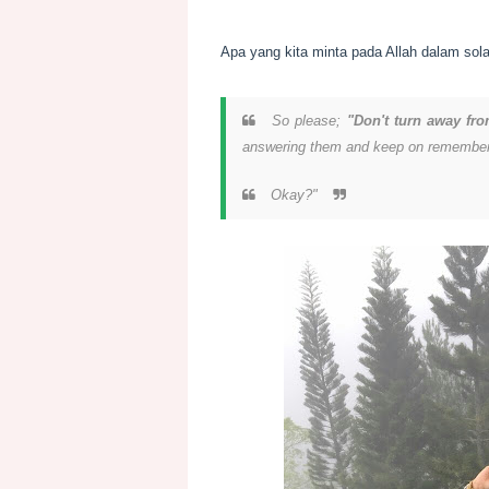
Apa yang kita minta pada Allah dalam solat
So please;
"Don't turn away fro
answering them and keep on rememberi
Okay?"