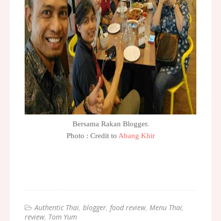
Bersama Rakan Blogger.
Photo : Credit to
Abang Khir
Authentic Thai
blogger
food review
Menu Thai
review
Tom Yum