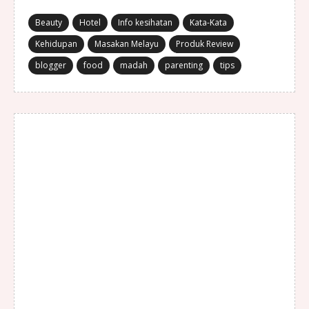
Beauty
Hotel
Info kesihatan
Kata-Kata
Kehidupan
Masakan Melayu
Produk Review
blogger
food
madah
parenting
tips