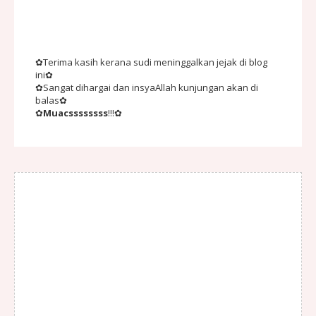
✿Terima kasih kerana sudi meninggalkan jejak di blog
ini✿
✿Sangat dihargai dan insyaAllah kunjungan akan di
balas✿
✿
Muacssssssss
!!!✿