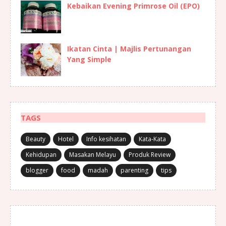
Kebaikan Evening Primrose Oil (EPO)
Ikatan Cinta | Majlis Pertunangan
Yang Simple
TAGS
Beauty
Hotel
Info kesihatan
Kata-Kata
Kehidupan
Masakan Melayu
Produk Review
blogger
food
madah
parenting
tips