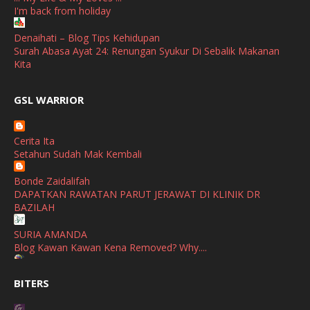
I'm back from holiday
September
(2)
April
(3)
Denaihati – Blog Tips Kehidupan
Surah Abasa Ayat 24: Renungan Syukur Di Sebalik Makanan
March
(1)
Kita
February
(2)
broframestone
GSL WARRIOR
Watsons Get Active Carnival 2026 Meriahkan Stadium Merdeka
January
(1)
dengan Gaya Hidup Sihat
December
(1)
Cerita Ita
SHALIMAR YUSOF
Setahun Sudah Mak Kembali
November
(2)
Selamat Maju Jaya Untuk Puan Intan
Show All
Bonde Zaidalifah
October
(2)
DAPATKAN RAWATAN PARUT JERAWAT DI KLINIK DR
September
(2)
BAZILAH
August
(4)
SURIA AMANDA
Blog Kawan Kawan Kena Removed? Why....
July
(1)
Ana Suhana
June
(4)
BITERS
Huawei Pura 90s Series & Huawei Freeclip 2 S Now Available
In Malaysia
May
(4)