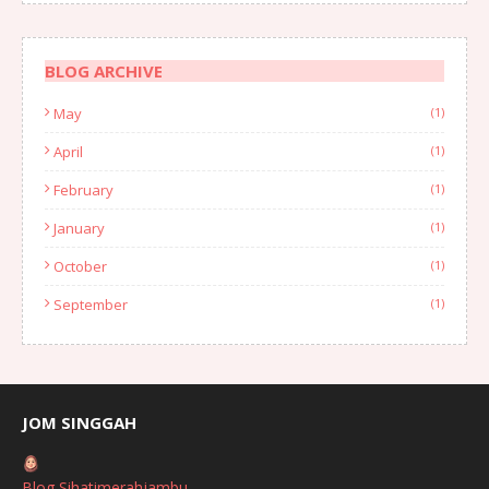
BLOG ARCHIVE
May
(1)
April
(1)
February
(1)
January
(1)
October
(1)
September
(1)
August
(1)
July
(2)
June
(2)
JOM SINGGAH
April
(1)
Blog Sihatimerahjambu