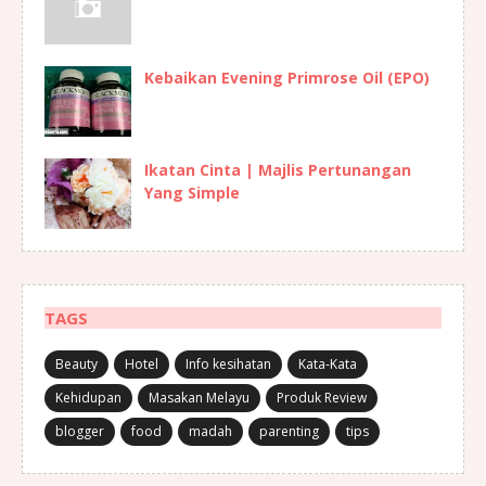
Kebaikan Evening Primrose Oil (EPO)
Ikatan Cinta | Majlis Pertunangan
Yang Simple
TAGS
Beauty
Hotel
Info kesihatan
Kata-Kata
Kehidupan
Masakan Melayu
Produk Review
blogger
food
madah
parenting
tips