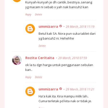
Kunyah-kunyah je dh cantik..bestnya..senang
yg macam ni sebab x yah nak bancuh2 kan
Reply
Delete
ummizarra
29 March, 2018 11:19
Betul kak SA. Nora pun suka tablet dari
yg bancuh2 ni. Hehehhe
Delete
Rozita Ceritaita
29 March, 2018 07:59
ok la tu dgn harga untuk penggunaan sebulan
kan..
Reply
Delete
ummizarra
29 March, 2018 11:21
Ha'a kak ita. Kira mampu milik lah..
Cuma terletak pd kita nak or tidak je.