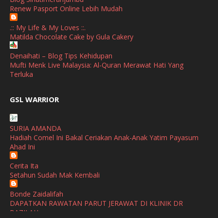
January
(1)
Renew Pasport Online Lebih Mudah
October
(1)
.:: My Life & My Loves ::.
Matilda Chocolate Cake by Gula Cakery
September
(2)
April
(3)
Denaihati – Blog Tips Kehidupan
Mufti Menk Live Malaysia: Al-Quran Merawat Hati Yang
March
(1)
Terluka
February
(2)
broframestone
GSL WARRIOR
Watsons Get Active Carnival 2026 Meriahkan Stadium Merdeka
January
(1)
dengan Gaya Hidup Sihat
December
(1)
SURIA AMANDA
SHALIMAR YUSOF
Hadiah Comel Ini Bakal Ceriakan Anak-Anak Yatim Payasum
November
(2)
Selamat Maju Jaya Untuk Puan Intan
Ahad Ini
Show All
October
(2)
Cerita Ita
September
(2)
Setahun Sudah Mak Kembali
August
(4)
Bonde Zaidalifah
DAPATKAN RAWATAN PARUT JERAWAT DI KLINIK DR
July
(1)
BAZILAH