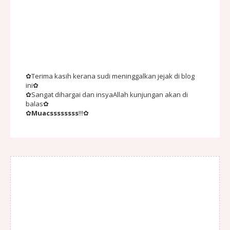
✿Terima kasih kerana sudi meninggalkan jejak di blog
ini✿
✿Sangat dihargai dan insyaAllah kunjungan akan di
balas✿
✿
Muacssssssss
!!!✿