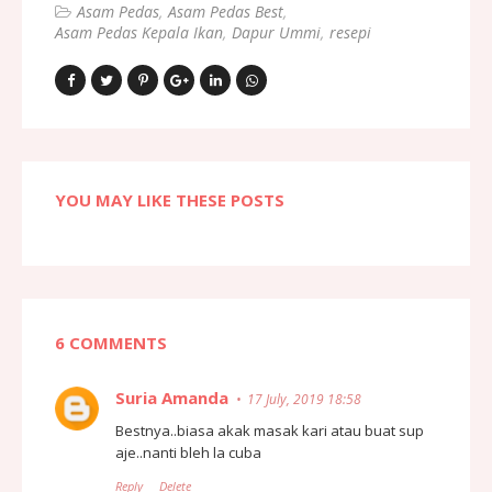
Asam Pedas
Asam Pedas Best
Asam Pedas Kepala Ikan
Dapur Ummi
resepi
YOU MAY LIKE THESE POSTS
6 COMMENTS
Suria Amanda
17 July, 2019 18:58
Bestnya..biasa akak masak kari atau buat sup
aje..nanti bleh la cuba
Reply
Delete