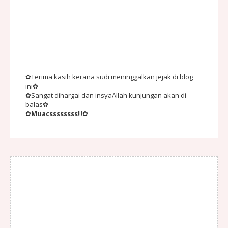
✿Terima kasih kerana sudi meninggalkan jejak di blog
ini✿
✿Sangat dihargai dan insyaAllah kunjungan akan di
balas✿
✿
Muacssssssss
!!!✿