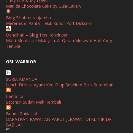
.:: My Life & My Loves ::.
January
(1)
Matilda Chocolate Cake by Gula Cakery
October
(1)
Blog Sihatimerahjambu
Meremis di Pantai Teluk Kubor Port Dickson
September
(2)
April
(3)
Denaihati – Blog Tips Kehidupan
Mufti Menk Live Malaysia: Al-Quran Merawat Hati Yang
March
(1)
Terluka
February
(2)
broframestone
GSL WARRIOR
Watsons Get Active Carnival 2026 Meriahkan Stadium Merdeka
January
(1)
dengan Gaya Hidup Sihat
December
(1)
SURIA AMANDA
SHALIMAR YUSOF
Lunch Di Nasi Ayam Kee Chup Sebelum Balik Seremban
November
(2)
Selamat Maju Jaya Untuk Puan Intan
Show All
Cerita Ita
October
(2)
Setahun Sudah Mak Kembali
September
(2)
Bonde Zaidalifah
August
(4)
DAPATKAN RAWATAN PARUT JERAWAT DI KLINIK DR
BAZILAH
July
(1)