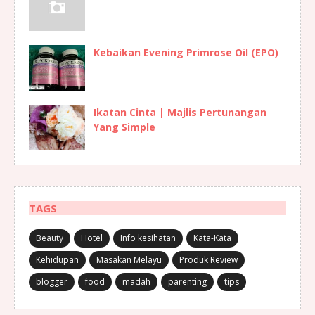
Kebaikan Evening Primrose Oil (EPO)
Ikatan Cinta | Majlis Pertunangan
Yang Simple
TAGS
Beauty
Hotel
Info kesihatan
Kata-Kata
Kehidupan
Masakan Melayu
Produk Review
blogger
food
madah
parenting
tips