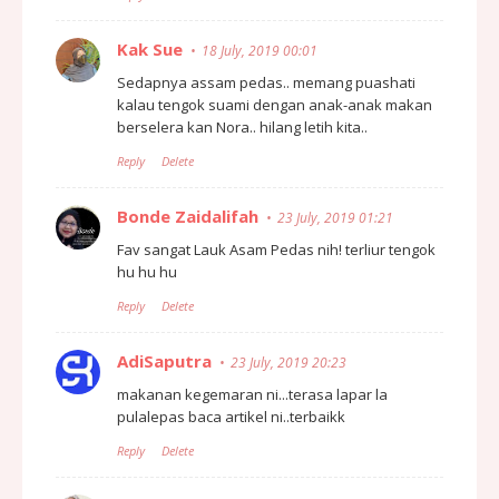
Kak Sue
18 July, 2019 00:01
Sedapnya assam pedas.. memang puashati
kalau tengok suami dengan anak-anak makan
berselera kan Nora.. hilang letih kita..
Reply
Delete
Bonde Zaidalifah
23 July, 2019 01:21
Fav sangat Lauk Asam Pedas nih! terliur tengok
hu hu hu
Reply
Delete
AdiSaputra
23 July, 2019 20:23
makanan kegemaran ni...terasa lapar la
pulalepas baca artikel ni..terbaikk
Reply
Delete