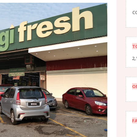
CO
T
2,
O
F