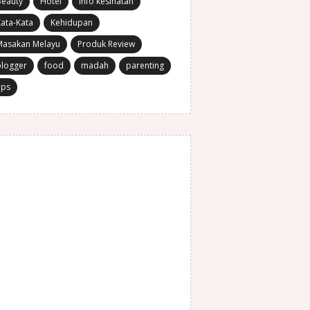
Beauty
Hotel
Info kesihatan
ata-Kata
Kehidupan
Masakan Melayu
Produk Review
blogger
food
madah
parenting
ips