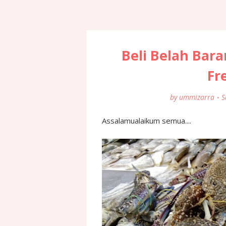
Beli Belah Bar
Fr
by
ummizarra
S
Assalamualaikum semua....