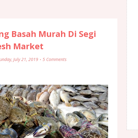
ang Basah Murah Di Segi
esh Market
unday, July 21, 2019
5 Comments