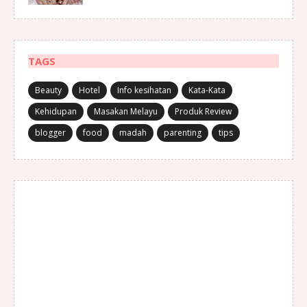
TAGS
Beauty
Hotel
Info kesihatan
Kata-Kata
Kehidupan
Masakan Melayu
Produk Review
blogger
food
madah
parenting
tips