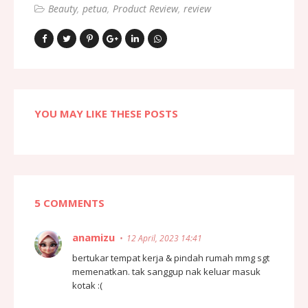
Beauty
petua
Product Review
review
YOU MAY LIKE THESE POSTS
5 COMMENTS
anamizu
12 April, 2023 14:41
bertukar tempat kerja & pindah rumah mmg sgt
memenatkan. tak sanggup nak keluar masuk
kotak :(