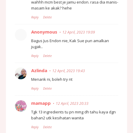
wahhh mcm best je jamu endon. rasa dia manis-
masam ke akak? hehe
Reply
Delete
Anonymous
12 April, 2023 19:09
Bagus Jus Endon nie, Kak Sue pun amalkan
jugak..
Reply
Delete
Azlinda
12 April, 2023 19:43
Menarik ni, boleh try nt
Reply
Delete
mamapp
12 April, 2023 20:33
Tgk 13 ingredients tu pn mmg dh tahu kaya dgn
bahan2 utk kesihatan wanita
Reply
Delete